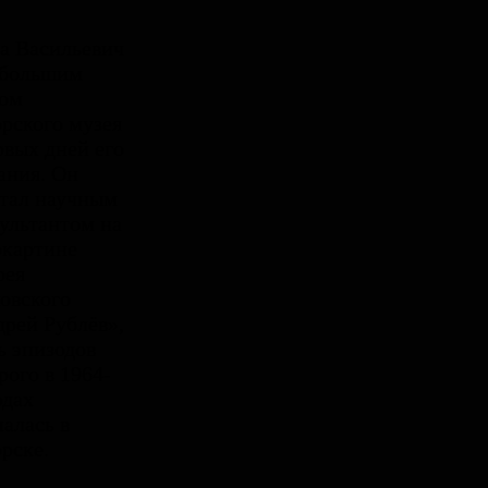
а Васильевич
 большим
гом
рского музея
рвых дней его
ания. Он
тал научным
ультантом на
окартине
рея
овского
рей Рублёв»,
ь эпизодов
рого в 1964-
одах
алась в
рске.