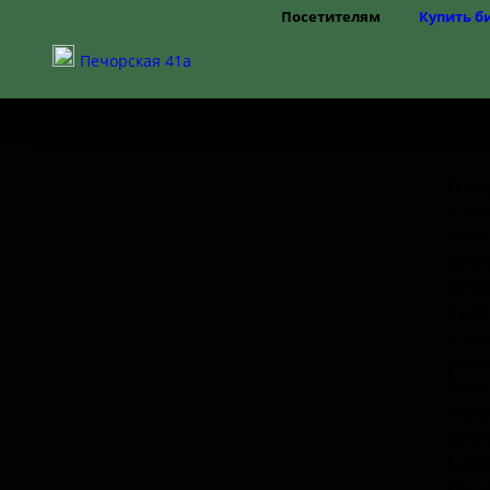
Посетителям
Купить б
Режим работы
Печорская 41а
Цены
Правила посещения
Частые вопросы
Как добраться
Доступная среда
В се
и со
музе
запо
«Изб
буде
о за
русс
боль
наше
запо
Савв
Васи