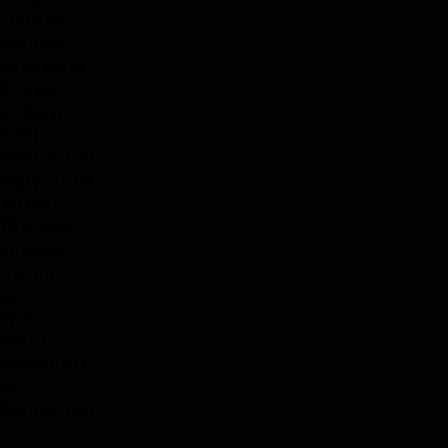
должен
помочь
возродить
былую
славу и
мощь
псковского
порубежья
земли
Русской,
которое
в наши
дни
снова
стало
основным
её
форпостом.