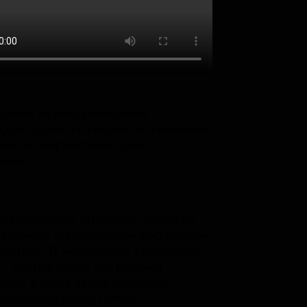
рании музея-заповедника
рск» хранятся предметы, связанные
нью и творчеством Саввы
кова.
-заповедник «Изборск» бережно
т память о знаменитом российском
враторе. В экспозиции «Изборская
 – святые места для русской
уры» в Доме купца Белянина
тавлен барельеф Саввы