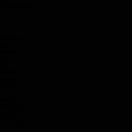
икове (1938–
).
ающийся
ный-
сствовед,
рик, знаток
ких
ностей,
низатор
ейных
авок,
туролог,
ведущий,
ицист,
ественный
ель, Савва