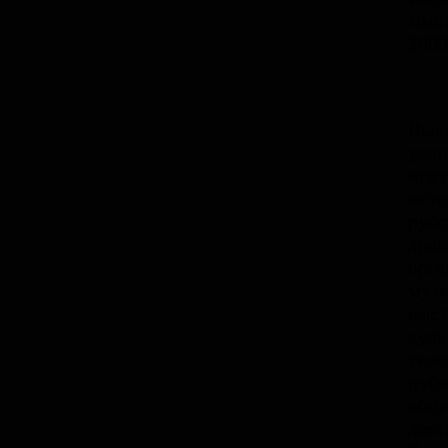
Ямщ
2009
Выд
уче
иску
исто
русс
древ
орга
муз
выст
куль
теле
публ
общ
деят