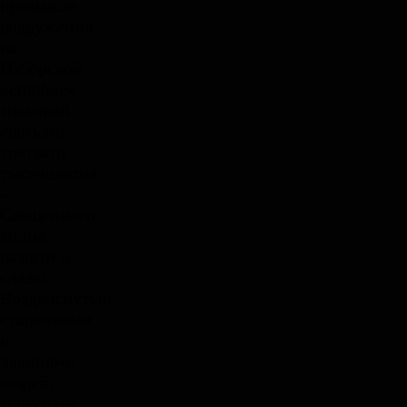
промысле
водружения
на
Изборской
«сшибке»
знаковой
святыни
третьего
тысячелетия
–
Священного
холма
памяти и
славы.
Воздвигнутый
стараниями
и
чаяниями
людей,
монумент