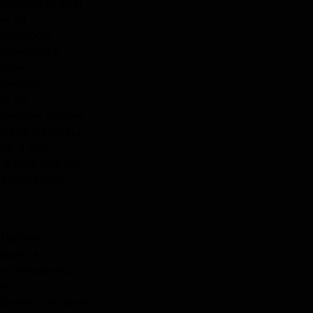
льевич стал и
м из
циаторов
вижения в
рске
лонного
та на
щенном Холме
ства и Славы
ии в 2007
, о чём сам он
азался так:
Нынче
мало кто
сомневается
в
Божественном