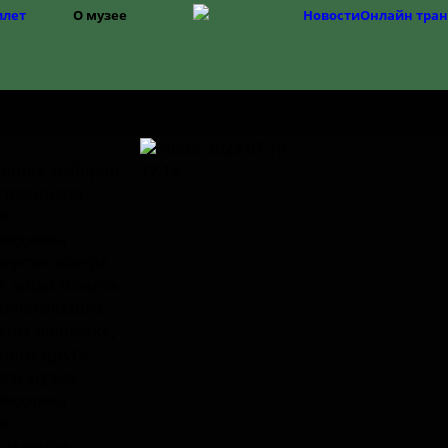
илет
О музее
Новости
Онлайн тра
Структура
История музея
Фонды
История Изборска
рдцах изборян
трудников
я-
ведника
орск» всегда
т жива память
мечательном
ком человеке,
шом друге
го музея-
ведника –
е
льевиче