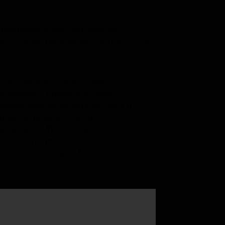
торической миссии древнего
ска Савва Васильевич написал так:
десь начинается история
сковского княжества, здесь
вершались легендарные дела и
обытия общерусского
начения… Именно здесь
концентрировалась вся
ачальная история Русского
осударства».