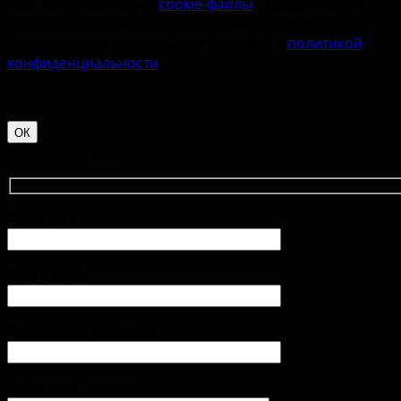
Наш сайт использует
cookie-файлы
. Продолжая им
пользоваться, вы соглашаетесь на обработку
персональных данных в соответствии с
политикой
конфиденциальности
.
ОК
Контактная форма
Ваше имя
Ваш e-mail
Ваш номер телефона
Ваше сообщение