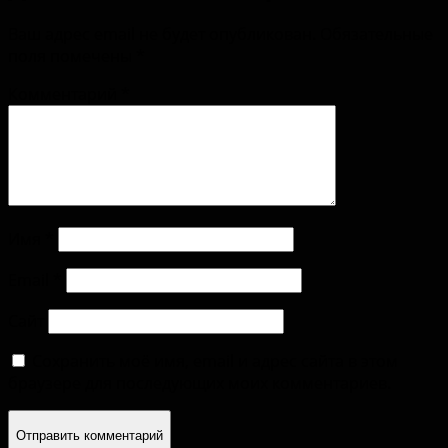
Ваш адрес email не будет опубликован.
Обязательные
поля помечены
*
Комментарий
*
Имя
*
Email
*
Сайт
Сохранить моё имя, email и адрес сайта в этом
браузере для последующих моих комментариев.