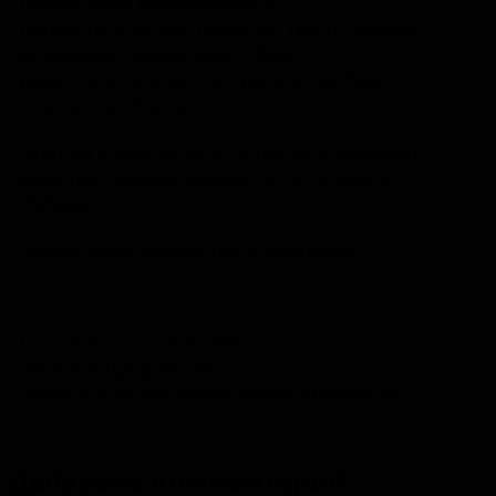
совместные
выставочные и
просветительские проекты.
Пусть каждое
мгновение жизни дарит Вам
радость,
отличное настроение, любовь и
понимание близких.
Многая и благая лета, дорогой Александр
Константинович,
крепости сил и всегда –
Победы!
Всегда рады видеть Вас в Изборске!
С глубоким уважением,
Наталия Дубровская,
директор музея-заповедника «Изборск»
Добавить комментарий