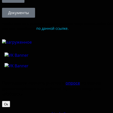
Документы
Чтобы оценить условия предоставления услуг используйте QR
код или перейдите
по данной ссылке.
Приглашаем принять участие в
опросе
по оценке
удовлетворённостью работой Музея-заповедника
«‎Изборск».
Ок