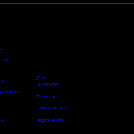
Адрес:
Антитеррор
6
Псковская область, Печорский
район, д. Изборск, ул.
x.ru
Печорская, д. 41а
Правила
сий:
использован
материалов 
Дзен
17
Вконтакте
@yandex.ru
Telegram
Политика
ба народа
конфиденциа
Одноклассники
76
Задать вопрос
Правила по
фе: