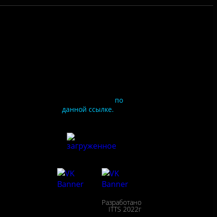
Чтобы оценить
условия
предоставления услуг
используйте QR-код
или перейдите
по
данной ссылке.
ия
сайта
льности
Разработано
сещения
ITTS 2022г