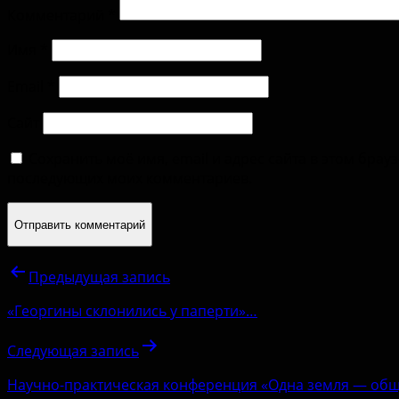
Комментарий
*
Имя
*
Email
*
Сайт
Сохранить моё имя, email и адрес сайта в этом брау
последующих моих комментариев.
Предыдущая запись
«Георгины склонились у паперти»…
Следующая запись
Научно-практическая конференция «Одна земля — общ