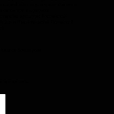
изацией «Этнокультурное общество
а сето» при поддержке
терства культуры Российской
ации и Правительства Псковской
ти.
 Андрея Кокшарова
поля помечены