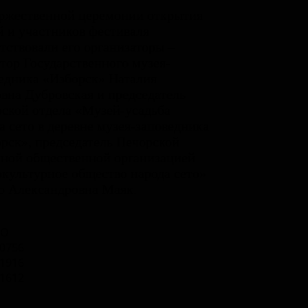
ржественной церемонии открытия
й и участников фестиваля
тствовали его организаторы –
тор Государственного музея-
едника «Изборск» Наталия
вна Дубровская и председатель
ской отдела «Музей-усадьба
а сето в деревне музея-заповедника
рск», председатель Печорской
ной общественной организацией
культурное общество народа сето»
 Александровна Маяк.