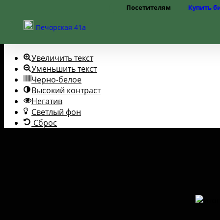
Посетителям
Купить б
Перейти к содержимому
Открыть панель инструментов
Режим работы
Печорская 41а
Цены
Помощь слабовидящим
Правила посещения
Частые вопросы
Увеличить текст
Как добраться
Доступная среда
Уменьшить текст
Черно-белое
Высокий контраст
Негатив
Светлый фон
Сброс