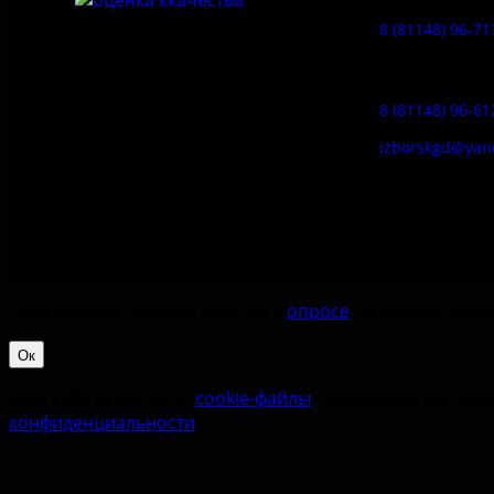
8 (81148) 96-71
Гостевой дом
8 (81148) 96-61
izborskgd@yan
Приглашаем принять участие в
опросе
по оценке удовл
Ок
Наш сайт использует
cookie-файлы
. Продолжая им поль
конфиденциальности
.