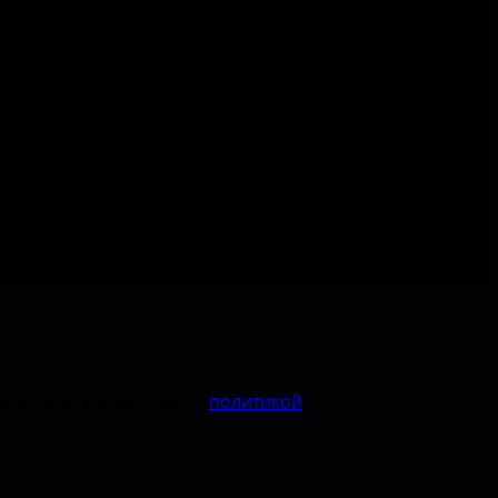
ействие
пции
данных в соответствии с
политикой