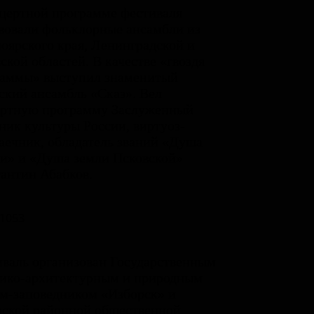
цертной программе фестиваля
вовали фольклорные ансамбли из
оярского края, Ленинградской и
ской областей. В качестве «гвоздя
раммы» выступил знаменитый
ский ансамбль «Сказ». Вел
ертную программу Заслуженный
ник культуры России, виртуоз-
аечник, обладатель званий «Душа
и» и «Душа земли Псковской»
антин Абабков.
валь организован Государственным
ико-архитектурным и природным
м-заповедником «Изборск» и
ской районной общественной