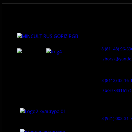
Приемная:
8 (81148) 96-69
izborsk@yande
Федеральное государственное
Заказ экскур
бюджетное учреждение культуры
«Государственный историко-
8 (8112) 33-16-
архитектурный и природный музей-
заповедник «Изборск»
izborsk331617
Музей-усадь
Сето:
8 (921) 002-31-
Музейное ка