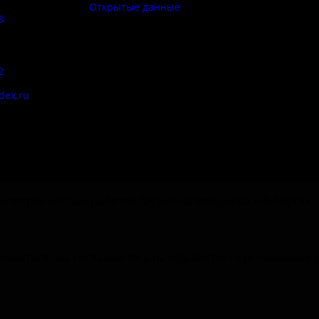
Открытые данные
3
Противод
корру
:
2
Цены
dex.ru
Документы
етворённостью работой Музея-заповедника «‎Изборск».
зоваться, вы соглашаетесь на обработку персональных 