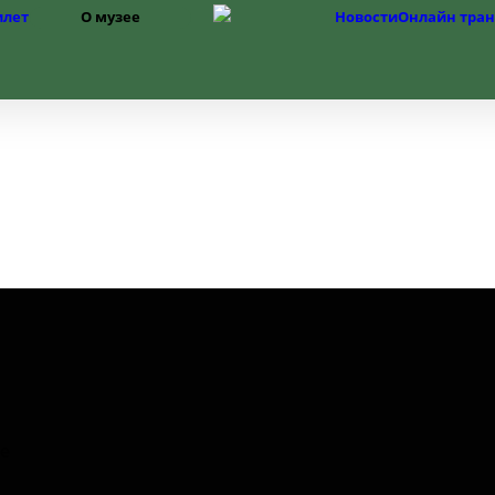
илет
О музее
Новости
Онлайн тра
Структура
История музея
Фонды
История Изборска