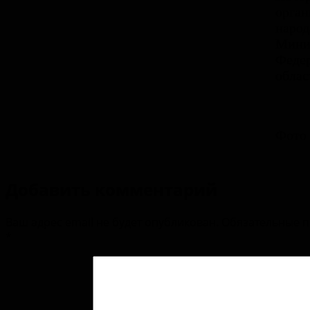
орган
народ
Минис
Федер
облас
Фото
Добавить комментарий
Ваш адрес email не будет опубликован.
Обязательные 
*