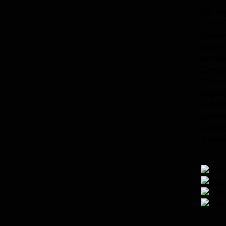
На то
госте
приве
дирек
запов
Петро
Печор
народ
«Избо
район
«Этно
Хелью