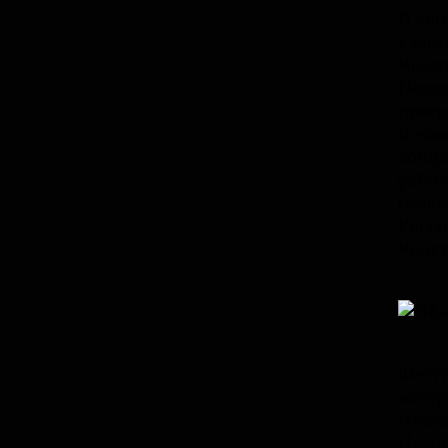
В кон
участ
Красн
Псков
прог
псков
конц
работ
балал
Росси
Конст
Фести
истор
музее
Печор