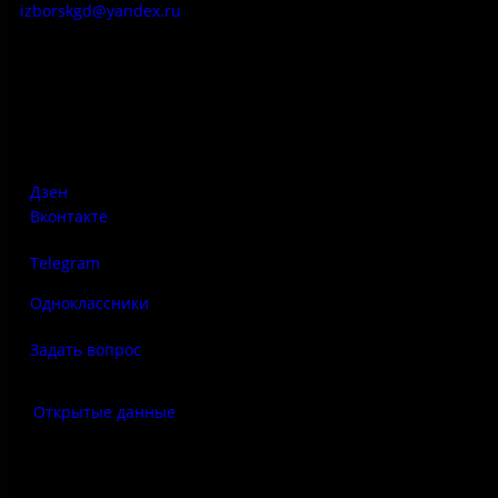
izborskgd@yandex.ru
Адрес:
Псковская область, Печорский район, д. Изборск, ул.
Печорская, д. 41а
Дзен
Вконтакте
Telegram
Одноклассники
Задать вопрос
Открытые данные
Антитеррор