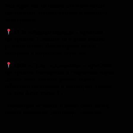
Мы ждём вас на наших интерактивных
программах, мастер-классах и вечерних
экскурсиях!
17:30 «Родная сказка» –
музейная
программа. Услышим народные сказки
русских и сето, фольклорное пение,
поиграем в старинные игры. 6+
18:30 «Урок равновесия» –
музейная
программа. Разберёмся в старинных мерах
длины, веса, объёма, решим задачи,
объясним пословицы и поговорки, узнаем
«почем фунт лиха». 6+
Экспозиция «Русские и сето: одна земля,
общая история», Дом купца Шведова