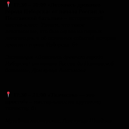
17:30 – 20:00 «Летопись древнего
города Изборска: от начала России до
Полтавской баталии» –
исторический
мастер-класс. Узнаем, что такое
летописание, кто был одним из первых
летописцев, и об основных событий истории
древнего города Изборска. 6+
Экспозиция «Летопись древнего города
Изборска: от начала России до Полтавской
баталии», Дом купца Анисимова
17:30 – 21:00 «Ткачество — это
просто!» – ма
стер-класс по круговому
ткачеству. 6+
Музейная мастерская, Дом купца Шведова