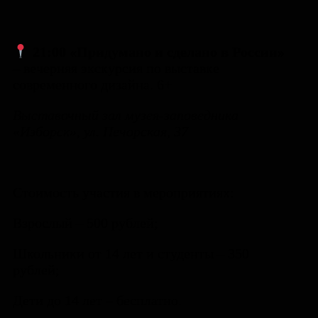
21:00 «Придумано и сделано в России»
–
вечерняя экскурсия по выставке
современного дизайна. 6+
Выставочный зал музея-заповедника
«Изборск», ул. Печорская, 37
Стоимость участия в мероприятиях:
Взрослый – 500 рублей;
Школьники от 14 лет и студенты – 350
рублей;
Дети до 14 лет – бесплатно.