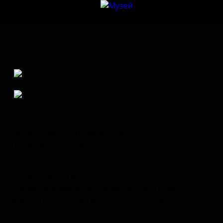
Друзья, приглашаем вас на
#НочьИскусств2025!
3 ноября в Государственном музее-
заповеднике «Изборск» пройдёт
Всероссийская культурная акция «Ночь
искусств. В единстве культур – сила
народа».