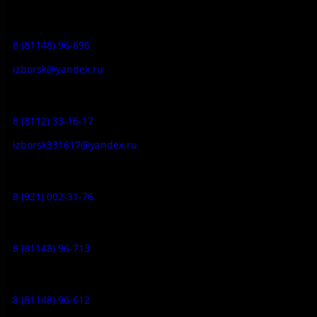
Приемная:
8 (81148) 96-696
izborsk@yandex.ru
Заказ экскурсий:
8 (8112) 33-16-17
izborsk331617@yandex.ru
Музей-усадьба народа Сето:
8 (921) 002-31-76
Музейное кафе:
8 (81148) 96-713
Гостевой дом:
8 (81148) 96-612