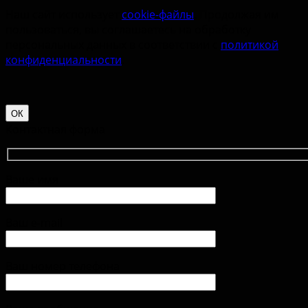
Наш сайт использует
cookie-файлы
. Продолжая им
пользоваться, вы соглашаетесь на обработку
персональных данных в соответствии с
политикой
конфиденциальности
.
ОК
Контактная форма
Ваше имя
Ваш e-mail
Ваш номер телефона