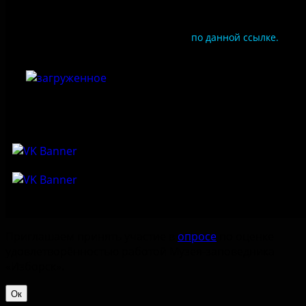
Чтобы оценить условия предоставления услуг
используйте QR-код или перейдите
по данной ссылке.
Приглашаем принять участие в
опросе
по оценке
удовлетворённостью работой Музея-заповедника
«‎Изборск».
Ок