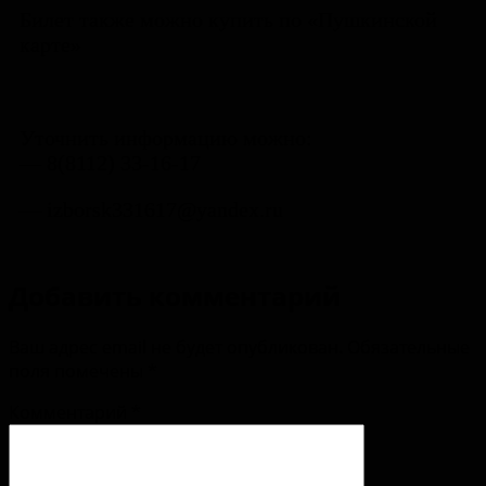
Билет также можно купить по «Пушкинской
карте»
Уточнить информацию можно:
— 8(8112) 33-16-17
— izborsk331617@yandex.ru
Добавить комментарий
Ваш адрес email не будет опубликован.
Обязательные
поля помечены
*
Комментарий
*