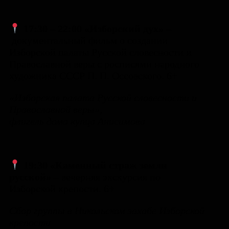
17:30 – 22:00 «Изборский дух» –
документальный фильм о создании
Изборской палаты Русской словесности и
Православной веры с росписями народного
художника СССР П. П. Оссовского. 6+
«Изборская палата Русской словесности и
Православной веры»,
флигель дома купца Анисимова
19:30 «Каменный страж земли
русской» –
вечерняя экскурсия по
Изборской крепости. 6+
Сбор группы в Никольском захабе Изборской
крепости