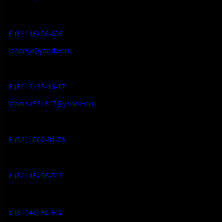
Приемная:
8 (81148) 96-696
izborsk@yandex.ru
Заказ экскурсий:
8 (8112) 33-16-17
izborsk331617@yandex.ru
Музей-усадьба народа Сето:
8 (921) 002-31-76
Музейное кафе:
8 (81148) 96-713
Гостевой дом:
8 (81148) 96-612