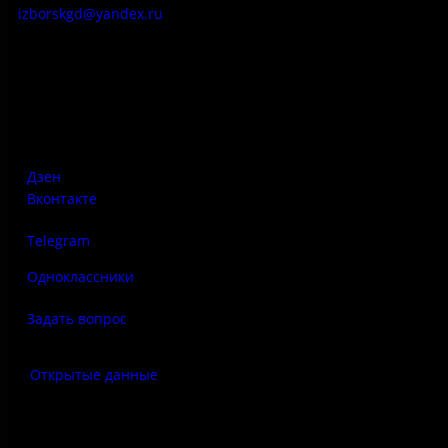
izborskgd@yandex.ru
Адрес:
Псковская область, Печорский район, д. Изборск, ул.
Печорская, д. 41а
Дзен
Вконтакте
Telegram
Одноклассники
Задать вопрос
Открытые данные