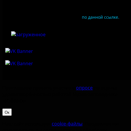
Чтобы оценить условия предоставления услуг
используйте QR-код или перейдите
по данной ссылке.
Приглашаем принять участие в
опросе
по оценке
удовлетворённостью работой Музея-заповедника
«‎Изборск».
Ок
Наш сайт использует
cookie-файлы
. Продолжая им
пользоваться, вы соглашаетесь на обработку