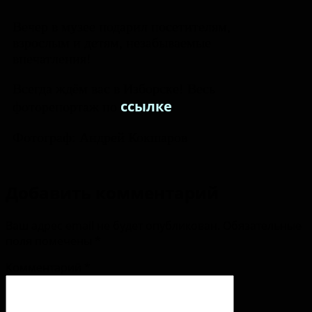
Вечер в музее подарил посетителям,
взрослым и детям, незабываемые
впечатления!
Всегда ждём вас в Изборске!
Весь
ссылке
фоторепортаж по
Фотограф: Андрей Кокшаров
Добавить комментарий
Ваш адрес email не будет опубликован.
Обязательные
поля помечены
*
Комментарий
*