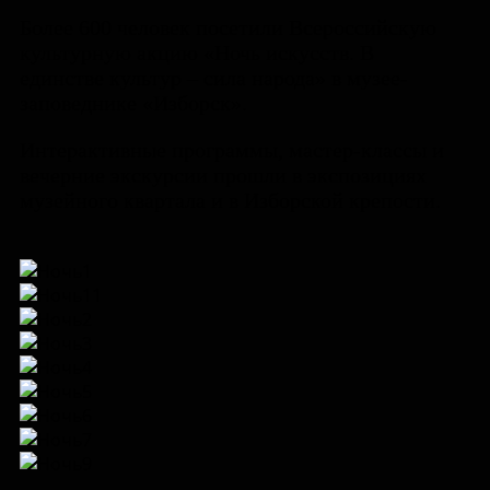
Более 600 человек посетили Всероссийскую
культурную акцию «Ночь искусств. В
единстве культур – сила народа» в музее-
заповеднике «Изборск».
Интерактивные программы, мастер-классы и
вечерние экскурсии прошли в экспозициях
музейного квартала и в Изборской крепости.