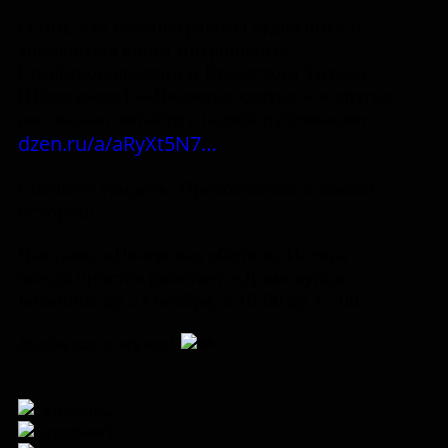
О том, как связаны работы художника и
знаменитая книга митрополита
Симферопольского и Крымского Тихона
(Шевкунова) «»Несвятые святые » и другие
рассказы», читайте в нашей публикации
dzen.ru/a/aRyXt5N7…
Спешите увидеть! Прикоснитесь к живой
истории!
Выставка «Печерская обитель. Истина
всегда проста» работает в Доме купца
Белянина до 23 ноября, с 10:00 до 17:00.
Ждём вас в музее!