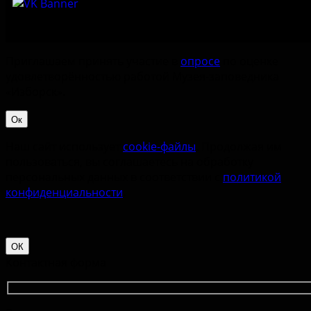
Приглашаем принять участие в
опросе
по оценке
удовлетворённостью работой Музея-заповедника
«‎Изборск».
Ок
Наш сайт использует
cookie-файлы
. Продолжая им
пользоваться, вы соглашаетесь на обработку
персональных данных в соответствии с
политикой
конфиденциальности
.
ОК
Контактная форма