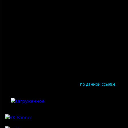
Правила посещения
Противодействие коррупции
Цены
Документы
Чтобы оценить условия предоставления услуг
используйте QR-код или перейдите
по данной ссылке.