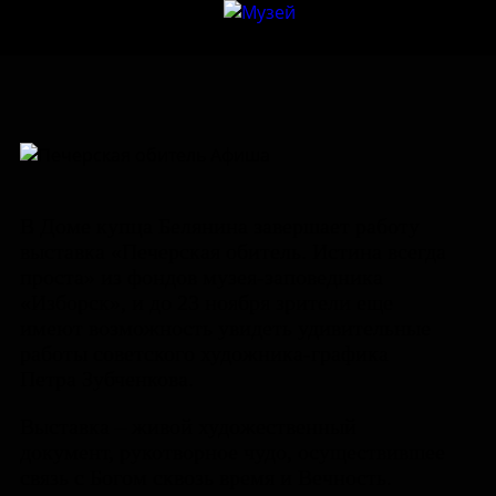
В Доме купца Белянина завершает работу
выставка «Печерская обитель. Истина всегда
проста» из фондов музея-заповедника
«Изборск», и до 23 ноября зрители еще
имеют возможность увидеть удивительные
работы советского художника-графика
Петра Зубченкова.
Выставка – живой художественный
документ, рукотворное чудо, осуществившее
связь с Богом сквозь время и Вечность.