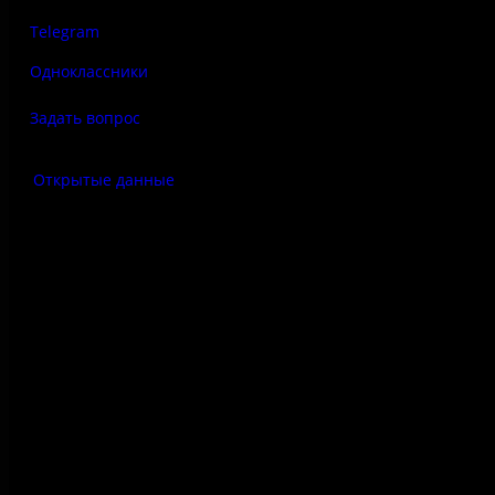
Telegram
Одноклассники
Задать вопрос
Открытые данные
Антитеррор
Правила использования
материалов сайта
Политика конфиденциальности