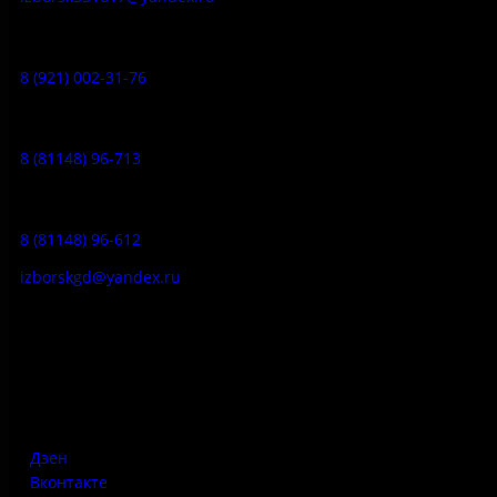
Музей-усадьба народа Сето:
8 (921) 002-31-76
Музейное кафе:
8 (81148) 96-713
Гостевой дом:
8 (81148) 96-612
izborskgd@yandex.ru
Адрес:
Псковская область, Печорский район, д. Изборск, ул.
Печорская, д. 41а
Дзен
Вконтакте