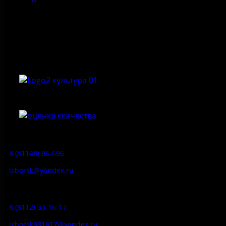
Федеральное государственное бюджетное учреждение
культуры «Государственный историко-архитектурный и
природный музей-заповедник «Изборск»
Приемная:
8 (81148) 96-696
izborsk@yandex.ru
Заказ экскурсий:
8 (8112) 33-16-17
izborsk331617@yandex.ru