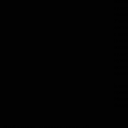
воспи
культ
насыщ
Участ
дости
с кот
позна
воспи
культ
нужно
аудит
ориен
Благо
проек
Минис
Феде
Добавить комментарий