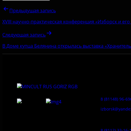
Предыдущая запись
XVIII научно-практическая конференция «Изборск и его 
Следующая запись
В Доме купца Белянина открылась выставка «Хранитель
Приемная:
8 (81148) 96-69
izborsk@yande
Федеральное государственное
Заказ экскур
бюджетное учреждение культуры
«Государственный историко-
8 (8112) 33-16-