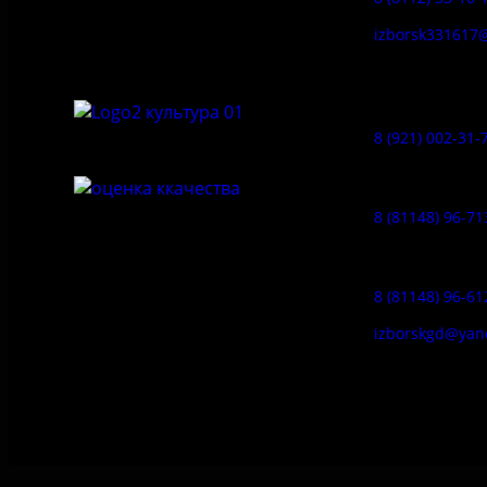
архитектурный и природный музей-
заповедник «Изборск»
izborsk331617
Музей-усадь
Сето:
8 (921) 002-31-
Музейное ка
8 (81148) 96-71
Гостевой дом
8 (81148) 96-61
izborskgd@yan