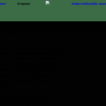
илет
О музее
Новости
Онлайн тра
Структура
История музея
Фонды
История Изборска
демии творческих индустрий
ном» в Крыму завершился третий
ь всероссийского семинара «Маяки
уры». В нем принял участие
титель директора по специальным
аммам музея-заповедника
орск» Владимир Даниилович
н.
руме встретились специалисты со
страны, ответственные за