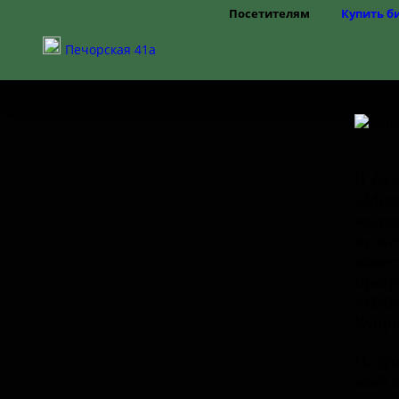
Посетителям
Купить б
Режим работы
Печорская 41а
Цены
Правила посещения
Частые вопросы
Как добраться
Доступная среда
В Ака
«Мега
модул
культ
замес
прогр
«Изб
Купри
На фо
всей 