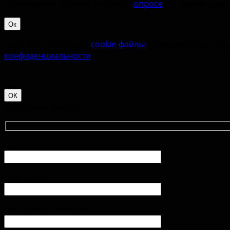
Приглашаем принять участие в
опросе
по оценке удовл
Ок
Наш сайт использует
cookie-файлы
. Продолжая им поль
конфиденциальности
.
ОК
Контактная форма
Ваше имя
Ваш e-mail
Ваш номер телефона