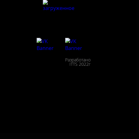
льности
сещения
Разработано
ействие
ITTS 2022г
пции