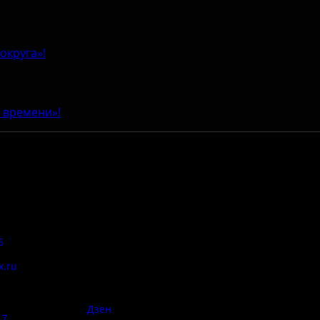
округа»!
 времени»!
Адрес:
Антитеррор
6
Псковская область, Печорский
район, д. Изборск, ул.
x.ru
Печорская, д. 41а
Правила
сий:
использован
материалов 
Дзен
17