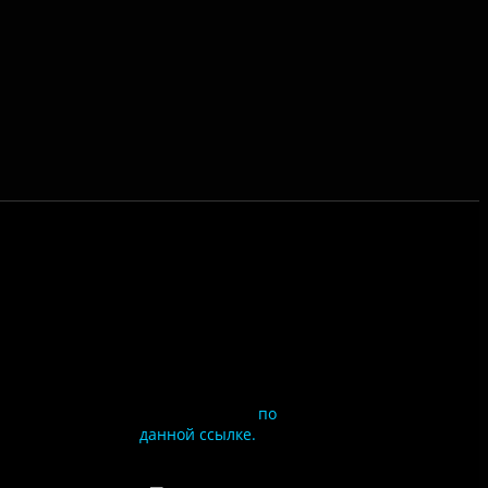
Чтобы оценить
условия
предоставления услуг
используйте QR-код
или перейдите
по
данной ссылке.
ия
сайта