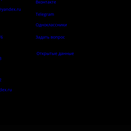
Вконтакте
@yandex.ru
Telegram
Политика
ба народа
конфиденциа
Одноклассники
76
Задать вопрос
Правила по
фе:
Открытые данные
3
Противод
корру
:
2
Цены
dex.ru
Документы