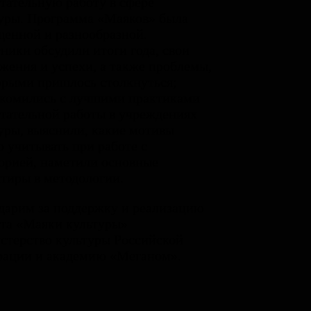
тательную работу в сфере
уры. Программа «Маяков» была
енной и разнообразной.
ники обсудили итоги года, свои
жения и успехи, а также проблемы,
орыми пришлось столкнуться;
комились с лучшими практиками
тательной работы в учреждениях
уры, выяснили, какие мотивы
 учитывать при работе с
орией, наметили основные
тиры в методологии.
дарим за поддержку и реализацию
та «Маяки культуры»
терство культуры Российской
рации и академию «Меганом».