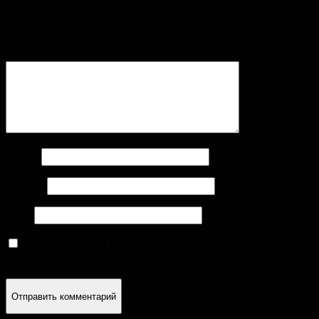
Ваш адрес email не будет опубликован.
Обязательные
поля помечены
*
Комментарий
*
Имя
*
Email
*
Сайт
Сохранить моё имя, email и адрес сайта в этом
браузере для последующих моих комментариев.