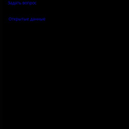
Задать вопрос
Открытые данные
Антитеррор
Правила использования
материалов сайта
Политика конфиденциальности
Правила посещения