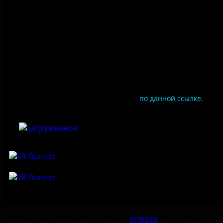
Противодействие коррупции
Цены
Документы
Чтобы оценить условия предоставления услуг
используйте QR-код или перейдите
по данной ссылке.
Приглашаем принять участие в
опросе
по оценке