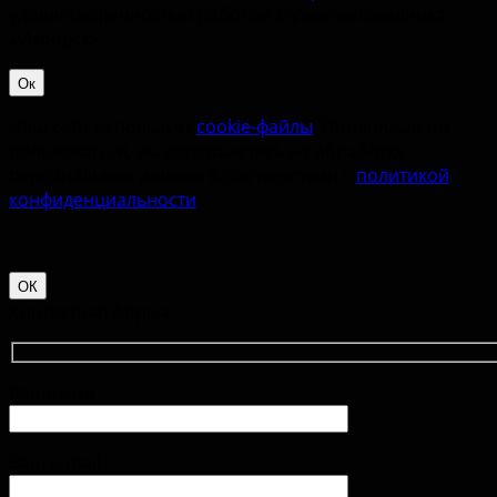
удовлетворённостью работой Музея-заповедника
«‎Изборск».
Ок
Наш сайт использует
cookie-файлы
. Продолжая им
пользоваться, вы соглашаетесь на обработку
персональных данных в соответствии с
политикой
конфиденциальности
.
ОК
Контактная форма
Ваше имя
Ваш e-mail