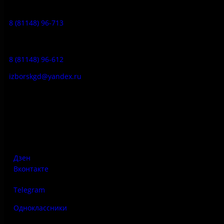
Музейное кафе:
8 (81148) 96-713
Гостевой дом:
8 (81148) 96-612
izborskgd@yandex.ru
Адрес:
Псковская область, Печорский район, д. Изборск, ул.
Печорская, д. 41а
Дзен
Вконтакте
Telegram
Одноклассники