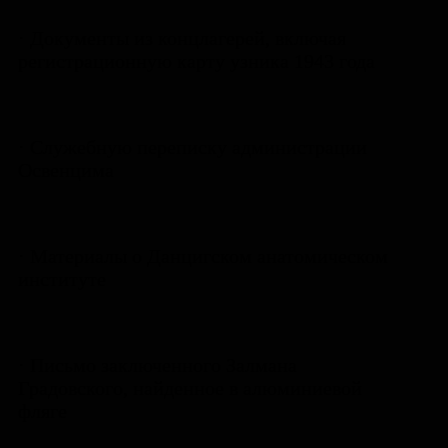
· Документы из концлагерей, включая
регистрационную карту узника 1943 года
· Служебную переписку администрации
Освенцима
· Материалы о Данцигском анатомическом
институте
· Письмо заключенного Залмана
Градовского, найденное в алюминиевой
фляге