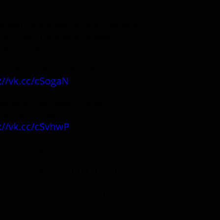
ы.
куем программу на 4 и 5 января в
карточек. Приезжайте вместе с
ями и семьёй!
я афиша мероприятий:
://vk.cc/cSogaN
бнее о программе «Зима в
евстве Сетомаа»:
://vk.cc/cSvhwP
ствить предварительную запись и
нить дополнительную информацию
 по телефону: 8 (8112) 33-16-17
-усадьба народа сето: 8 (921) 002-