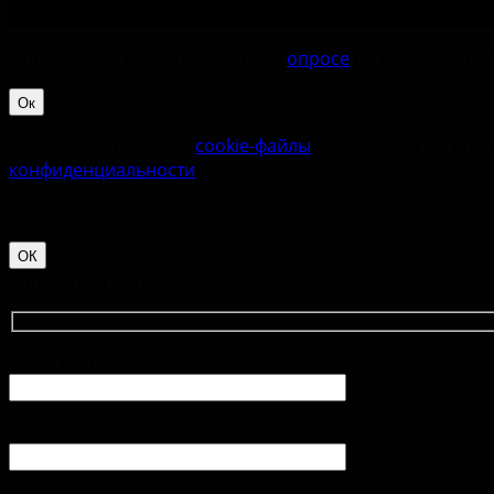
Приглашаем принять участие в
опросе
по оценке удовл
Ок
Наш сайт использует
cookie-файлы
. Продолжая им поль
конфиденциальности
.
ОК
Контактная форма
Ваше имя
Ваш e-mail