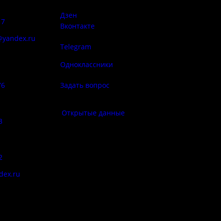
сий:
использован
материалов 
Дзен
17
Вконтакте
@yandex.ru
Telegram
Политика
ба народа
конфиденциа
Одноклассники
76
Задать вопрос
Правила по
фе:
Открытые данные
3
Противод
корру
:
2
Цены
dex.ru
Документы