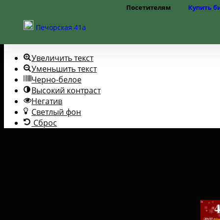
Посетителям
Купить б
Перейти к содержимому
Открыть панель инструментов
Режим работы
Печорская 41а
Цены
Помощь слабовидящим
Правила посещения
Частые вопросы
Увеличить текст
Как добраться
Доступная среда
Уменьшить текст
Черно-белое
Высокий контраст
Негатив
Светлый фон
Сброс