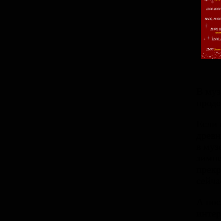
В муз
продо
Если 
древн
в муз
зимне
прек
сейча
А пос
интер