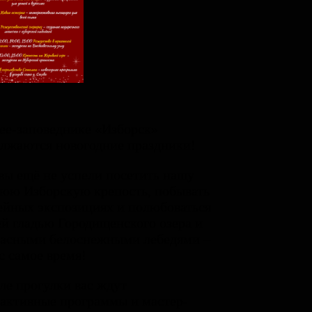
ее-заповеднике «Изборск»
лжаются новогодние праздники!
вы ещё не успели посетить нашу
юю Изборскую крепость, побывать
ейных экспозициях и полюбоваться
й гладью Городищенского озера и
расными белоснежными лебедями –
с самое время!
ле прогулки вас ждут
активные программы и мастер-