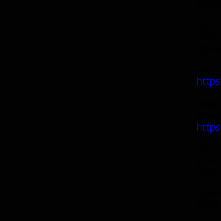
класс
Публи
виде 
друзь
Полна
https
Подро
корол
https
Осуще
уточ
можно
Музей
31-76