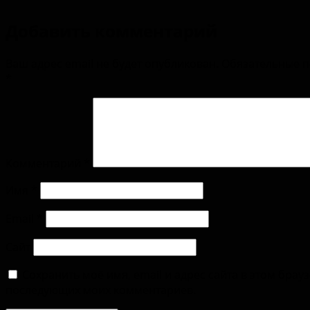
Добавить комментарий
Ваш адрес email не будет опубликован.
Обязательные 
*
Комментарий
*
Имя
*
Email
*
Сайт
Сохранить моё имя, email и адрес сайта в этом брау
последующих моих комментариев.