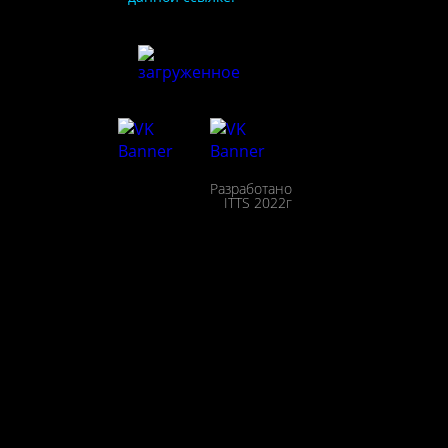
ия
сайта
льности
Разработано
сещения
ITTS 2022г
ействие
пции