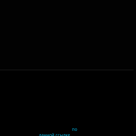
Чтобы оценить
условия
предоставления услуг
используйте QR-код
или перейдите
по
данной ссылке.