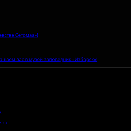
встве Сетомаа»!
лашаем вас в музей-заповедник «Изборск»!
Адрес:
Антитеррор
6
Псковская область, Печорский
район, д. Изборск, ул.
x.ru
Печорская, д. 41а
Правила