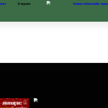
илет
О музее
Новости
Онлайн тра
Структура
История музея
Фонды
История Изборска