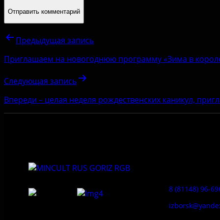
Предыдущая запись
Приглашаем на новогоднюю программу «Зима в короле
Следующая запись
Впереди – целая неделя рождественских каникул, приг
Приемная:
8 (81148) 96-69
izborsk@yande
Федеральное государственное