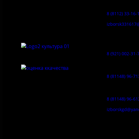
Заказ экскур
бюджетное учреждение культуры
«Государственный историко-
8 (8112) 33-16-
архитектурный и природный музей-
заповедник «Изборск»
izborsk331617
Музей-усадь
Сето:
8 (921) 002-31-
Музейное ка
8 (81148) 96-71
Гостевой дом
8 (81148) 96-61
izborskgd@yan