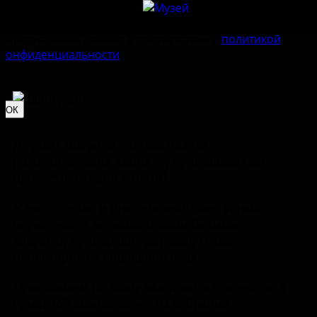
Наш сайт использует
cookie-файлы
. Продолжая им
пользоваться, вы соглашаетесь на обработку
персональных данных в соответствии с
политикой
конфиденциальности
.
ОК
Друзья! Впереди – целая неделя
рождественских каникул, приглашаем вас
провести эти дни с нами!
У нас – тепло и празднично! Снег укрыл
окрестности великолепными белыми
коврами, принарядил деревья, создал
неповторимое ощущение чуда.
Приглашаем на нашу выставку «Рождество в
приятной компании» – из собраний