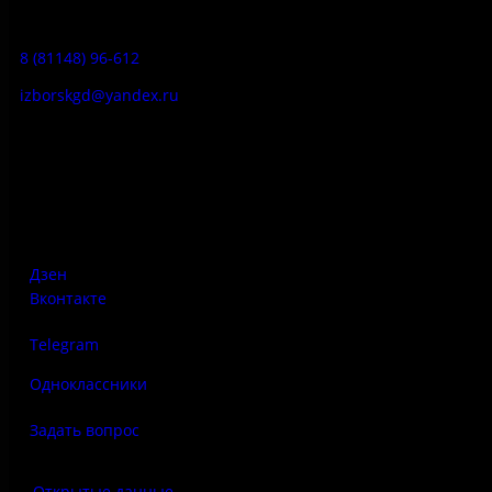
Гостевой дом:
8 (81148) 96-612
izborskgd@yandex.ru
Адрес:
Псковская область, Печорский район, д. Изборск, ул.
Печорская, д. 41а
Дзен
Вконтакте
Telegram
Одноклассники
Задать вопрос
Открытые данные