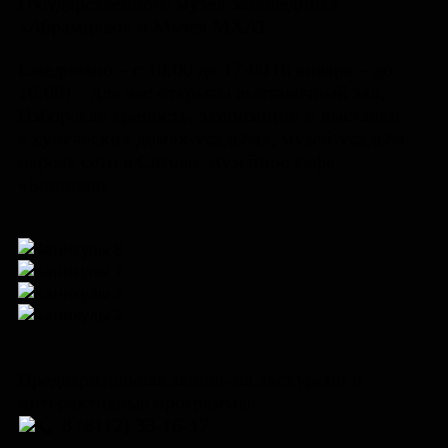
Государственного музея-заповедника
«Абрамцево» и Музея МХАТ.
Ежедневно – с 10:00 до 17:00 (6 января – до
16:00) – для вас открыты выставочный зал,
Изборская крепость, экспозиции и выставки
в купеческих домах-усадьбах, музей-усадьба
народа сето в Сигово, музейное кафе
«Блинная».
Предварительная запись на экскурсии и
интерактивные программы:
8 (8112) 33-16-17