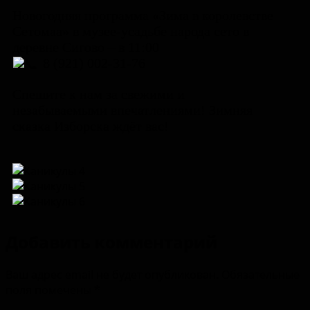
Новогодняя программа «Зима в королевстве
Сетомаа» в музее-усадьбе народа сето в
деревне Сигово – в 11:00
8 (921) 002-31-76
Спешите к нам за свежими и
незабываемыми впечатлениями! Зимняя
сказка Изборска ждёт вас!
Добавить комментарий
Ваш адрес email не будет опубликован.
Обязательные
поля помечены
*