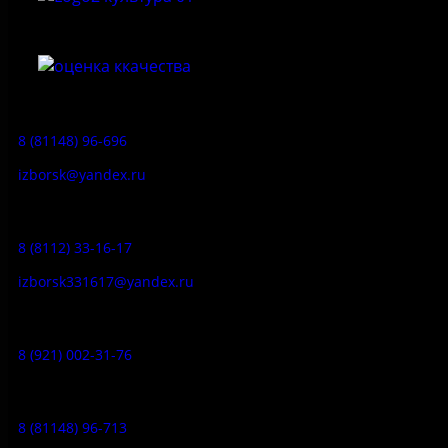
Приемная:
8 (81148) 96-696
izborsk@yandex.ru
Заказ экскурсий:
8 (8112) 33-16-17
izborsk331617@yandex.ru
Музей-усадьба народа Сето:
8 (921) 002-31-76
Музейное кафе:
8 (81148) 96-713