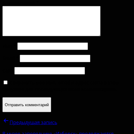
Комментарий
*
Имя
*
Email
*
Сайт
Сохранить моё имя, email и адрес сайта в этом
браузере для последующих моих комментариев.
Предыдущая запись
В музее-заповеднике «Изборск» продолжаются