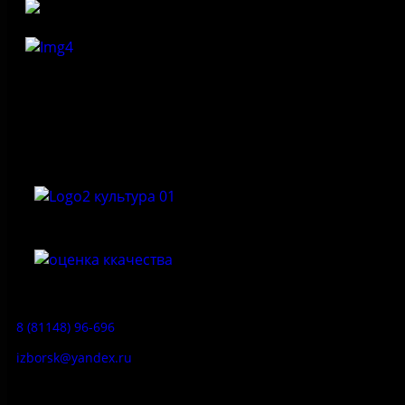
Федеральное государственное бюджетное учреждение
культуры «Государственный историко-архитектурный и
природный музей-заповедник «Изборск»
Приемная:
8 (81148) 96-696
izborsk@yandex.ru
Заказ экскурсий: