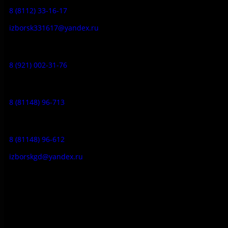
8 (8112) 33-16-17
izborsk331617@yandex.ru
Музей-усадьба народа Сето:
8 (921) 002-31-76
Музейное кафе:
8 (81148) 96-713
Гостевой дом:
8 (81148) 96-612
izborskgd@yandex.ru
Адрес:
Псковская область, Печорский район, д. Изборск, ул.
Печорская, д. 41а