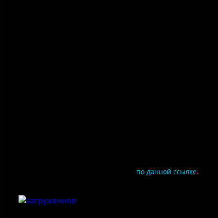
Политика конфиденциальности
Правила посещения
Противодействие коррупции
Цены
Документы
Чтобы оценить условия предоставления услуг
используйте QR-код или перейдите
по данной ссылке.