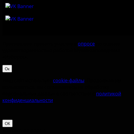
Приглашаем принять участие в
опросе
по оценке
удовлетворённостью работой Музея-заповедника
«‎Изборск».
Ок
Наш сайт использует
cookie-файлы
. Продолжая им
пользоваться, вы соглашаетесь на обработку
персональных данных в соответствии с
политикой
конфиденциальности
.
ОК
Контактная форма