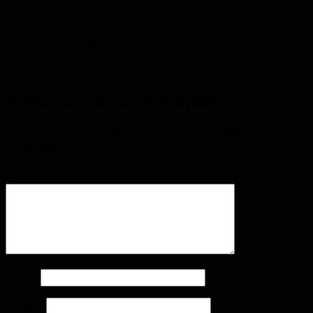
посещении музея-заповедника.
Ждем Вас в Изборске!
Добавить комментарий
Ваш адрес email не будет опубликован.
Обязательные
поля помечены
*
Комментарий
*
Имя
*
Email
*