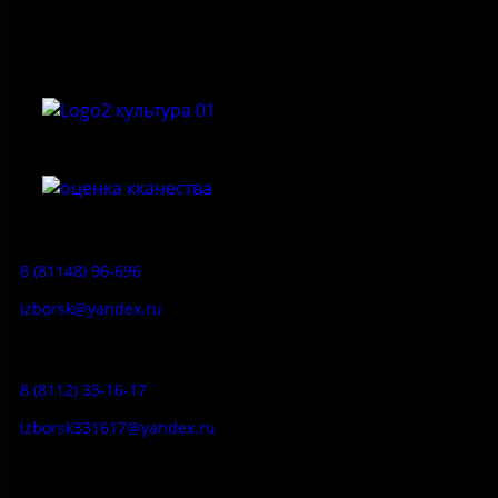
природный музей-заповедник «Изборск»
Приемная:
8 (81148) 96-696
izborsk@yandex.ru
Заказ экскурсий:
8 (8112) 33-16-17
izborsk331617@yandex.ru
Музей-усадьба народа Сето: