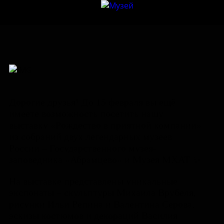
Дорогие друзья! До 15 февраля вы ещё
имеете возможность посетить нашу
выставку «Рождество в приятной компании»
из собраний двух легендарных музеев
России – Государственного музея-
заповедника «Абрамцево» и Музея МХАТ ✨
На выставке представлены уникальные
экспонаты – скульптуры Михаила Врубеля,
рисунки Ильи Репина и Валентина Серова,
эскизы костюмов и декораций Василия