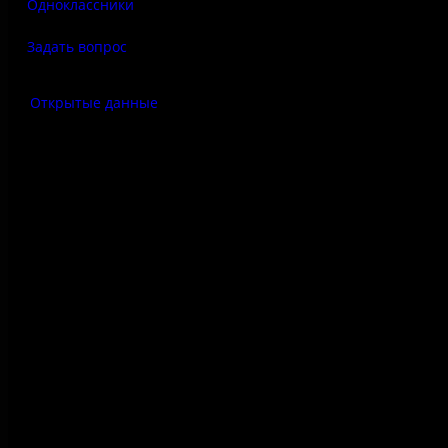
Одноклассники
Задать вопрос
Открытые данные
Антитеррор
Правила использования
материалов сайта
Политика конфиденциальности
Правила посещения