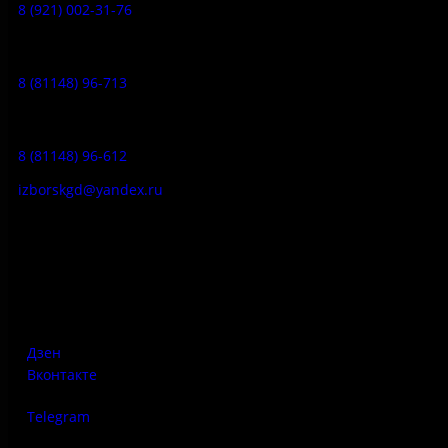
8 (921) 002-31-76
Музейное кафе:
8 (81148) 96-713
Гостевой дом:
8 (81148) 96-612
izborskgd@yandex.ru
Адрес:
Псковская область, Печорский район, д. Изборск, ул.
Печорская, д. 41а
Дзен
Вконтакте
Telegram