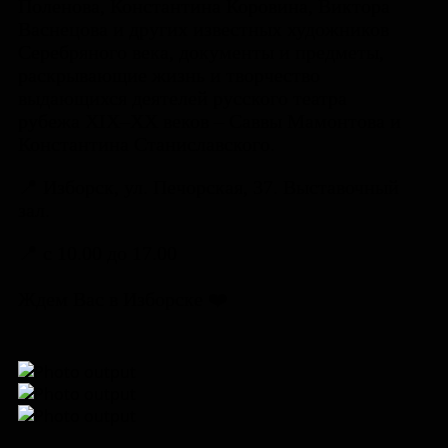
Поленова, Константина Коровина, Виктора
Васнецова и других известных художников
Серебряного века, документы и предметы,
раскрывающие жизнь и творчество
выдающихся деятелей русского театра
рубежа XIX–XX веков – Саввы Мамонтова и
Константина Станиславского.
📍 Изборск, ул. Печорская, 37. Выставочный
зал.
📍 с 10.00 до 17.00
Ждем Вас в Изборске ❤️