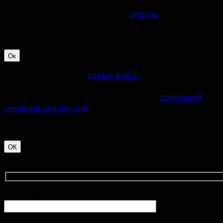
Приглашаем принять участие в
опросе
по оценке
удовлетворённостью работой Музея-заповедника
«‎Изборск».
Ок
Наш сайт использует
cookie-файлы
. Продолжая им
пользоваться, вы соглашаетесь на обработку
персональных данных в соответствии с
политикой
конфиденциальности
.
ОК
Контактная форма
Ваше имя