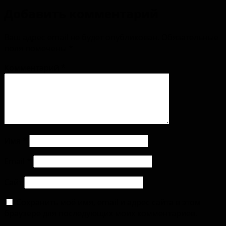
Добавить комментарий
Ваш адрес email не будет опубликован.
Обязательные
поля помечены
*
Комментарий
*
Имя
*
Email
*
Сайт
Сохранить моё имя, email и адрес сайта в этом
браузере для последующих моих комментариев.