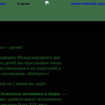
илет
О музее
Новости
Онлайн тра
Структура
История музея
Фонды
История Изборска
ск – детям!
ддверии Международного дня
ты детей мы приглашаем юных
ественников и их родителей в
-заповедник «Изборск»!
мая по 1 июня вас ждёт:
стьянская механика и мода»
—
вка удивительных механизмов
ьянского быта XIX века,