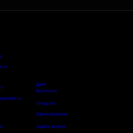
Адрес:
Антитеррор
6
Псковская область, Печорский
район, д. Изборск, ул.
x.ru
Печорская, д. 41а
Правила
сий:
использован
материалов 
Дзен
17
Вконтакте
@yandex.ru
Telegram
Политика
ба народа
конфиденциа
Одноклассники
76
Задать вопрос
Правила по