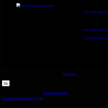
Музейное ка
8 (81148) 96-71
Гостевой дом
8 (81148) 96-61
izborskgd@yan
Приглашаем принять участие в
опросе
по оценке удовл
Ок
Наш сайт использует
cookie-файлы
. Продолжая им поль
конфиденциальности
.