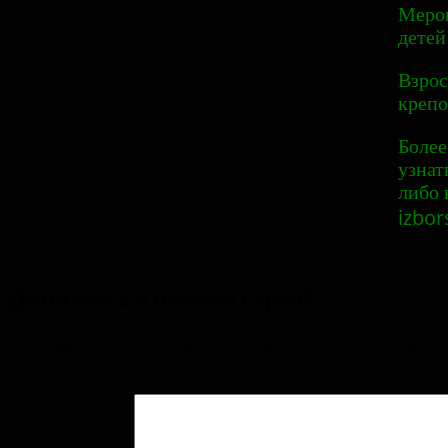
Мероп
детей
Взрос
крепо
Боле
узнат
либо 
izbo
Добавить комментарий
Ваш адрес email не будет опубликован.
Обязательные 
*