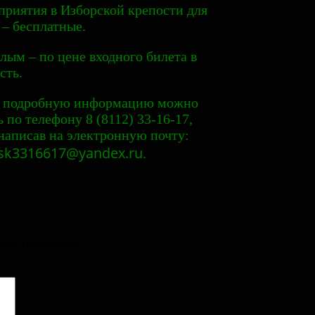
риятия в Изборской крепости для
 – бесплатные.
лым – по цене входного билета в
сть.
е подробную информацию можно
ь по телефону 8 (8112) 33-16-17,
написав на электронную почту:
rsk3316617@yandex.ru
.
поля помечены