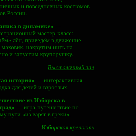
ничных и повседневных костюмов
ов России.
аника в динамике»
—
страционный мастер-класс:
ём» лён, приведём в движение
-маховик, накрутим нить на
ено и запустим крупорушку.
Выставочный зал
ная история»
— интерактивная
дка для детей и взрослых.
ешествие из Изборска в
град»
— игра-путешествие по
му пути «из варяг в греки».
Изборская крепость