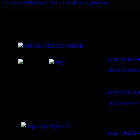
Сегодня в России отмечают День окрошки
Приемная:
8 (81148) 96-69
izborsk@yande
Федеральное государственное
Заказ экскур
бюджетное учреждение культуры
«Государственный историко-
8 (8112) 33-16-
архитектурный и природный музей-
заповедник «Изборск»
izborsk331617
Музей-усадь
Сето:
8 (921) 002-31-