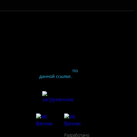
Чтобы оценить
условия
предоставления услуг
используйте QR-код
или перейдите
по
данной ссылке.
ия
сайта
льности
Разработано
сещения