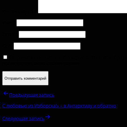
Комментарий
*
Имя
*
Email
*
Сайт
Сохранить моё имя, email и адрес сайта в этом брау
последующих моих комментариев.
Предыдущая запись
С любовью из Изборска!» – в Антарктиду и обратно
Следующая запись