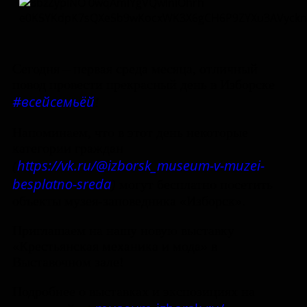
Сегодня – первая среда месяца, отличный
повод провести прекрасный день в Изборске
#всейсемьёй
!
Напоминаем, что в этот день некоторые
категории граждан
https://vk.ru/@izborsk_museum-v-muzei-
(
besplatno-sreda
)
могут бесплатно посетить
объекты музея-заповедника «Изборск».
Приглашаем на нашу новую выставку
«Крестьянская механика и мода» в
Выставочном зале!
Подробнее о выставках и экспозициях на