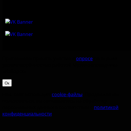
Приглашаем принять участие в
опросе
по оценке
удовлетворённостью работой Музея-заповедника
«‎Изборск».
Ок
Наш сайт использует
cookie-файлы
. Продолжая им
пользоваться, вы соглашаетесь на обработку
персональных данных в соответствии с
политикой
конфиденциальности
.