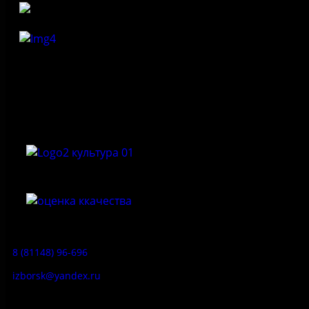
Федеральное государственное бюджетное учреждение
культуры «Государственный историко-архитектурный и
природный музей-заповедник «Изборск»
Приемная:
8 (81148) 96-696
izborsk@yandex.ru
Заказ экскурсий: