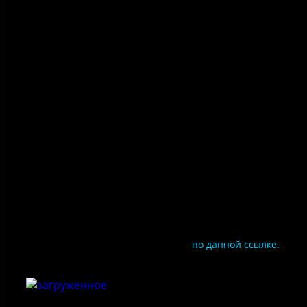
Политика конфиденциальности
Правила посещения
Противодействие коррупции
Цены
Документы
Чтобы оценить условия предоставления услуг
используйте QR-код или перейдите
по данной ссылке.