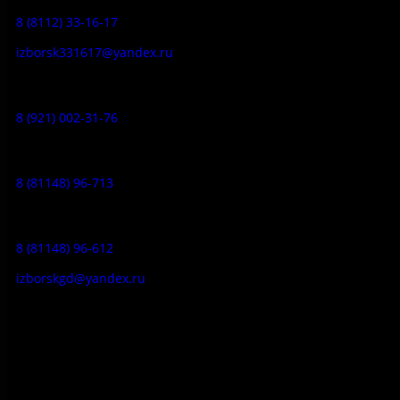
8 (8112) 33-16-17
izborsk331617@yandex.ru
Музей-усадьба народа Сето:
8 (921) 002-31-76
Музейное кафе:
8 (81148) 96-713
Гостевой дом:
8 (81148) 96-612
izborskgd@yandex.ru
Адрес:
Псковская область, Печорский район, д. Изборск, ул.
Печорская, д. 41а