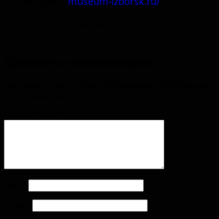
museum-izborsk.ru/
нашем сайте!
До встречи в Изборске!
Добавить комментарий
Ваш адрес email не будет опубликован.
Обязательные
поля помечены
*
Комментарий
*
Имя
*
Email
*