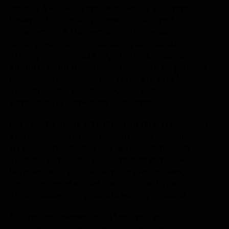
начала XX века в традиционной культуре
Северо-Западного региона», «Андрей
Тарковский в Изборске», «Чего хочет
паспортист исторического фестиваля?»,
«Исторические лыжи», «Использование
хищных птиц для соколиной охоты в раннем
средневековье», «Народ сето: кто они?»,
«Вооружение викингов», «Загадка
матриархата в древних обществах».
С 12 по 14 июня с 11.00 до 20.00 в Изборской
крепости будет работать интерактивная
музейная площадка для детей и взрослых
«Родная история», в программе которой –
богатырские забавы, игры-путешествия,
средневековая кухня, настольная игра
«Мельница», творческие мастер-классы.
Билеты на фестиваль «Исаборг» можно
приобрести в кассах музея-заповедника