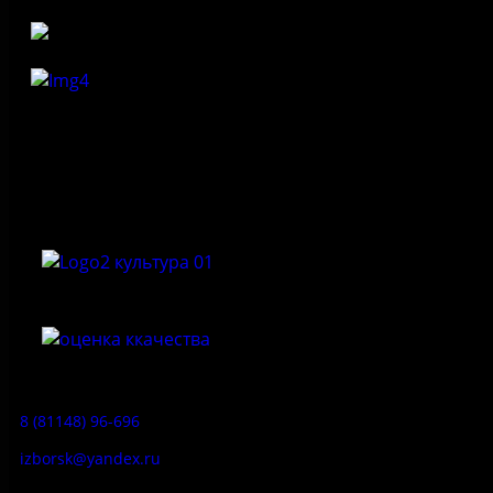
Федеральное государственное бюджетное учреждение
культуры «Государственный историко-архитектурный и
природный музей-заповедник «Изборск»
Приемная:
8 (81148) 96-696
izborsk@yandex.ru