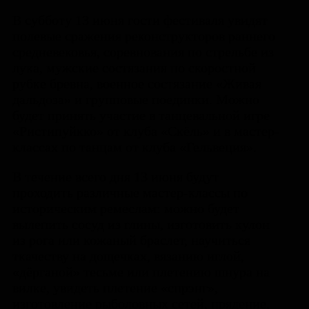
В субботу 13 июня гости фестиваля увидят
полевые сражения реконструкторов раннего
средневековья, соревнования по стрельбе из
лука, мужские состязания по скоростной
рубке бревна, военное состязание «Живая
дальдоза» и групповые поединки. Можно
будет принять участие в танцевальной игре
«Ристипуйкко» от клуба «Скёль» и в мастер-
классах по танцам от клуба «Гельвеция».
В течение всего дня 13 июня будут
проходить различные мастер-классы по
историческим ремеслам: можно будет
вылепить сосуд из глины, изготовить кулон
из рога или кожаный браслет, научиться
ткачеству на дощечках, вязанию иглой,
«дёрганой» тесьме или плетению шнура на
вилке, увидеть плетение «спрэнг»,
изготовление рыболовных сетей, прядение,