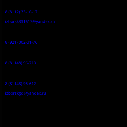
Заказ экскурсий:
8 (8112) 33-16-17
izborsk331617@yandex.ru
Музей-усадьба народа Сето:
8 (921) 002-31-76
Музейное кафе:
8 (81148) 96-713
Гостевой дом:
8 (81148) 96-612
izborskgd@yandex.ru
Адрес:
Псковская область, Печорский район, д. Изборск, ул.
Печорская, д. 41а