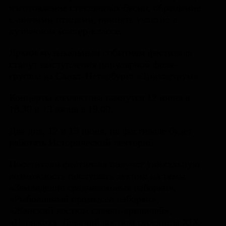
изготовление стеклянных бусин, обращение
с ловчими птицами, принять участие в
кузнечном мастер-классе.
Ярким музыкальным событием фестиваля
станут выступления популярной фолк-
группы из Санкт-Петербурга «Трикветрум».
Концерты коллектива начнутся 12 июня в
18.30 и 13 июня в 19.00.
Два дня, 12 и 13 июня, на фестивале будет
работать Исторический лекторий.
Посетители фестиваля получат уникальную
возможность послушать лекции на темы:
«Земледелие средневековых изборян»,
«Рыболовный промысел изборян»,
«Женский костюм славян-кривичей»,
«Наряжоха. Девичий костюм середины XIX–