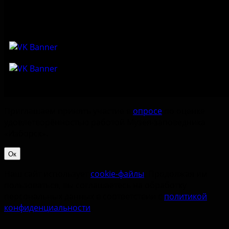
Приглашаем принять участие в
опросе
по оценке
удовлетворённостью работой Музея-заповедника
«‎Изборск».
Ок
Наш сайт использует
cookie-файлы
. Продолжая им
пользоваться, вы соглашаетесь на обработку
персональных данных в соответствии с
политикой
конфиденциальности
.