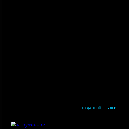
Политика конфиденциальности
Правила посещения
Противодействие коррупции
Цены
Документы
Чтобы оценить условия предоставления услуг
используйте QR-код или перейдите
по данной ссылке.