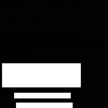
«Изборск».
Ждём вас в музее!
Добавить комментарий
Ваш адрес email не будет опубликован.
Обязательные
поля помечены
*
Комментарий
*
Имя
*
Email
*