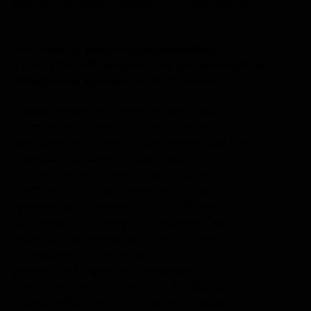
Фестиваль раннесредневековой
культуры «Исаборг» в 18 раз пройдёт в
Изборской крепости 12–13 июня
Торжественное открытие фестиваля
состоится в День России 12 июня в 14.00. В
праздничный день на фестивале пройдут
военные сражения, соревнования по
метанию сулиц, женская эстафета по
русским сказкам среди участниц,
тренировка к военной игре «Живая
дальдоза» и турнир по тавлеям; будут
работать исторический торг, лучный тир,
площадки мастер-классов. Для
реконструкторов запланирован
археологический квест по Изборско-
Мальской долине «За худом и добром».