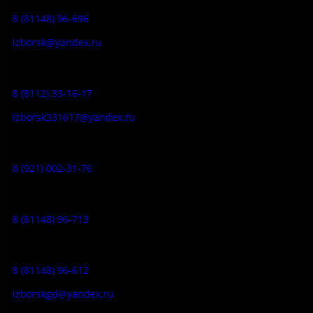
8 (81148) 96-696
izborsk@yandex.ru
Заказ экскурсий:
8 (8112) 33-16-17
izborsk331617@yandex.ru
Музей-усадьба народа Сето:
8 (921) 002-31-76
Музейное кафе:
8 (81148) 96-713
Гостевой дом:
8 (81148) 96-612
izborskgd@yandex.ru