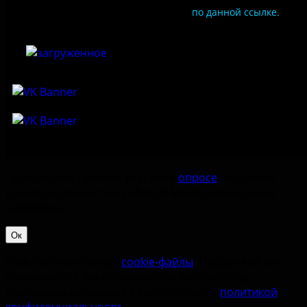
используйте QR-код или перейдите
по данной ссылке.
Приглашаем принять участие в
опросе
по оценке
удовлетворённостью работой Музея-заповедника
«‎Изборск».
Ок
Наш сайт использует
cookie-файлы
. Продолжая им
пользоваться, вы соглашаетесь на обработку
персональных данных в соответствии с
политикой
конфиденциальности
.