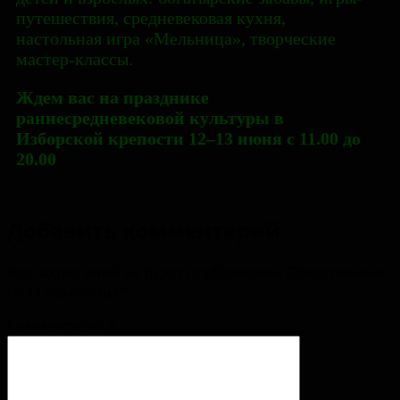
путешествия, средневековая кухня,
настольная игра «Мельница», творческие
мастер-классы.
Ждем вас на празднике
раннесредневековой культуры в
Изборской крепости 12–13 июня с 11.00 до
20.00
Добавить комментарий
Ваш адрес email не будет опубликован.
Обязательные
поля помечены
*
Комментарий
*