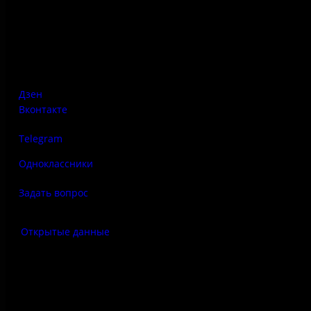
Адрес:
Псковская область, Печорский район, д. Изборск, ул.
Печорская, д. 41а
Дзен
Вконтакте
Telegram
Одноклассники
Задать вопрос
Открытые данные
Антитеррор