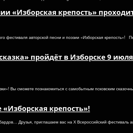
зии «Изборская крепость» проходит
кого фестиваля авторской песни и поэзии «Изборская крепость»! 
казка» пройдёт в Изборске 9 июля
ки»! Вы сможете познакомиться с самобытным псковским сказочны
е «Изборская крепость»!
 бардов… Друзья, приглашаем вас на Х Всероссийский фестиваль а