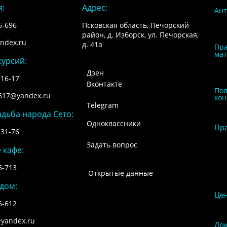
я:
Адрес:
Ант
6-696
Псковская область, Печорский
район, д. Изборск, ул. Печорская,
ndex.ru
д. 41а
Пра
мат
курсий:
Дзен
-16-17
Вконтакте
Пол
1617@yandex.ru
кон
Telegram
адьба народа Сето:
Одноклассники
Пр
-31-76
Задать вопрос
 кафе:
6-713
Открытые данные
 дом:
Це
6-612
@yandex.ru
До