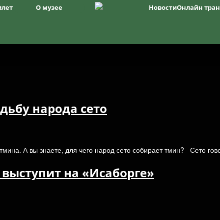
илет
О музее
Новости
Онлайн тра
Структура
История музея
Фонды
История Изборска
дьбу народа сето
тмина. А вы знаете, для чего народ сето собирает тмин? Сето гов
 выступит на «Исаборге»