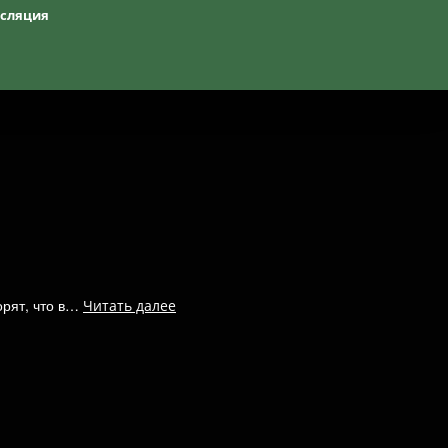
нсляция
орят, что в…
Читать далее