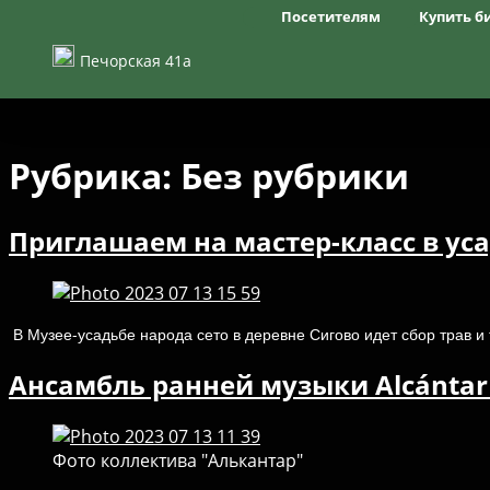
Посетителям
Купить б
Режим работы
Печорская 41а
Цены
Правила посещения
Частые вопросы
Как добраться
Доступная среда
Рубрика:
Без рубрики
Приглашаем на мастер-класс в уса
В Музее-усадьбе народа сето в деревне Сигово идет сбор трав и 
Ансамбль ранней музыки Alcántar
Фото коллектива "Алькантар"