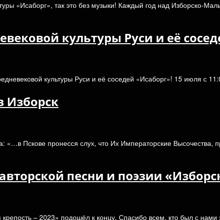
туры «Исаборг», так это без музыки! Каждый год над Изборско-Ма
вековой культуры Руси и её сосед
редневековой культуры Руси и её соседей «Исаборг»! 15 июля с 1
в Изборск
а: «…в Пскове пронесся слух, что Их Императорские Высочества, 
авторской песни и поэзии «Изборск
крепость – 2023» подошёл к концу. Спасибо всем, кто был с нами 