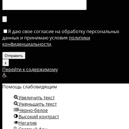
Я даю свое согласие на обработку персональных
данных и принимаю условия
политики
конфиденциальности
.
х
Перейти к содержимому
Открыть
панель
Помощь слабовидящим
инструментов
Увеличить текст
Уменьшить текст
Черно-белое
Высокий контраст
Негатив