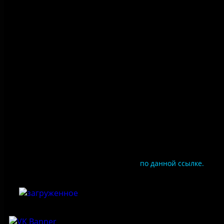
Политика конфиденциальности
Правила посещения
Противодействие коррупции
Цены
Документы
Чтобы оценить условия предоставления услуг
используйте QR-код или перейдите
по данной ссылке.