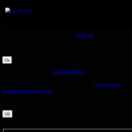
Приглашаем принять участие в
опросе
по оценке
удовлетворённостью работой Музея-заповедника
«‎Изборск».
Ок
Наш сайт использует
cookie-файлы
. Продолжая им
пользоваться, вы соглашаетесь на обработку
персональных данных в соответствии с
политикой
конфиденциальности
.
ОК
Контактная форма