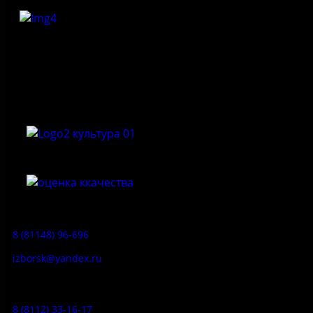
Федеральное государственное бюджетное учреждение
культуры «Государственный историко-архитектурный и
природный музей-заповедник «Изборск»
Приемная:
8 (81148) 96-696
izborsk@yandex.ru
Заказ экскурсий:
8 (8112) 33-16-17