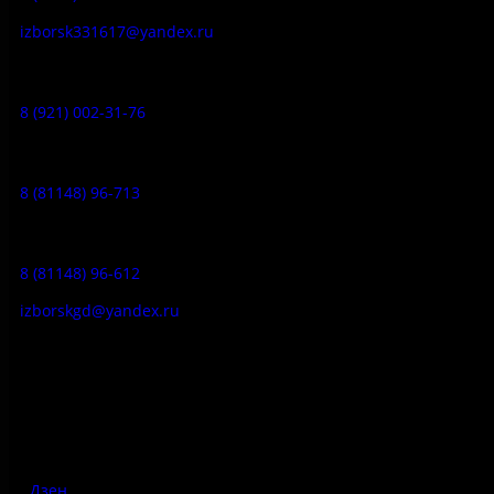
izborsk331617@yandex.ru
Музей-усадьба народа Сето:
8 (921) 002-31-76
Музейное кафе:
8 (81148) 96-713
Гостевой дом:
8 (81148) 96-612
izborskgd@yandex.ru
Адрес:
Псковская область, Печорский район, д. Изборск, ул.
Печорская, д. 41а
Дзен