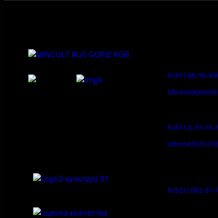
Приемная:
8 (81148) 96-69
izborsk@yande
Федеральное государственное
Заказ экскур
бюджетное учреждение культуры
«Государственный историко-
8 (8112) 33-16-
архитектурный и природный музей-
заповедник «Изборск»
izborsk331617
Музей-усадь
Сето:
8 (921) 002-31-
Музейное ка