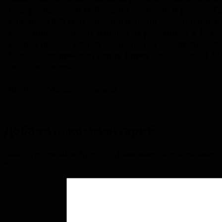
построена у стен Изборской крепости в районе Т
башни в 1929 году. Часто изборяне вспоминают о
спасении десятерых изборских ребятишек в 1944 г
снаряд пробил крышу часовни, где они прятались
Осколками пробило икону Корсунской Божьей Ма
остались живы.
Фото — Михаил Куземка
Добавить комментарий
Ваш адрес email не будет опубликован.
Обязательные 
*