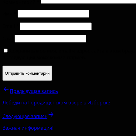
Комментарий
*
Имя
*
Email
*
Сайт
Сохранить моё имя, email и адрес сайта в этом брау
последующих моих комментариев.
Предыдущая запись
Лебеди на Городищенском озере в Изборске
Следующая запись
Важная информация!