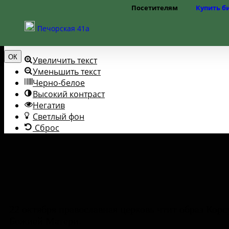
Наш сайт использует
cookie-файлы
. Продолжая им поль
Посетителям
Купить б
Перейти к содержимому
конфиденциальности
.
Открыть панель инструментов
Режим работы
Печорская 41а
Цены
Помощь слабовидящим
Правила посещения
Частые вопросы
ОК
Увеличить текст
Как добраться
Доступная среда
Уменьшить текст
Черно-белое
Высокий контраст
Негатив
Светлый фон
Сброс
22 октября православная церковь чтит образ Кор
Божией Матери.