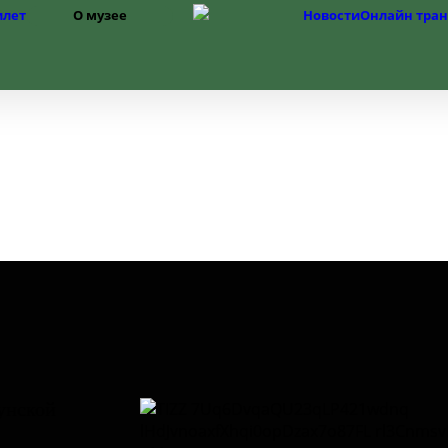
зоваться, вы соглашаетесь на обработку персональных 
илет
О музее
Новости
Онлайн тра
Структура
История музея
Фонды
История Изборска
сунской