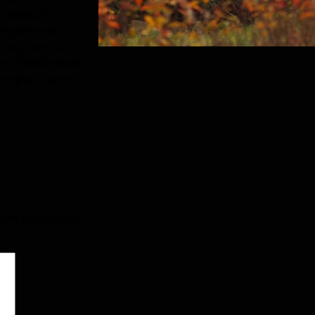
алавской
 чудесном
оду, когда
 от бомбежки.
тери, а дети
поля помечены