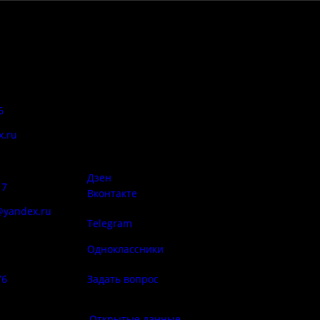
Адрес:
Антитеррор
6
Псковская область, Печорский
район, д. Изборск, ул.
x.ru
Печорская, д. 41а
Правила
сий:
использован
материалов 
Дзен
17
Вконтакте
@yandex.ru
Telegram
Политика
ба народа
конфиденциа
Одноклассники
76
Задать вопрос
Правила по
фе:
Открытые данные