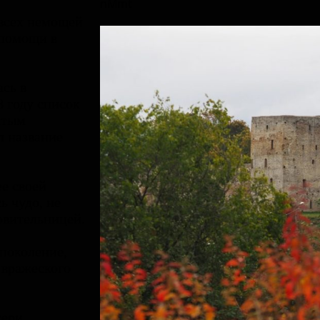
 всех немощей
 помощи в
сь в
8 году список
ятым
л название
ее своей
ь чудо, не
овительницей.
 поколение,
 вражеского
тери