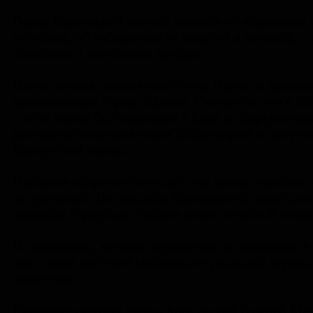
Перед Корсунской иконой молятся об исцелении
телесных, об избавлении от скорбей и печалей, о
семейных и житейских нуждах.
Икона писана святым апостолом Лукою и хранила
малоазийском городе Ефессе. Считается, что в 98
с этой иконы был принесен в Киев из Корсуни св
равноапостольным князем Владимиром и получи
Корсунской иконы.
Изборяне издревле почитают эту икону, считают 
заступницей. Не однажды благодаря ей свершалос
однажды город был спасаем своей небесной покр
По преданию, которое передается из поколения в
она спасла жителей Изборска от реальной угрозы
нашествия.
Каменная часовня иконы Корсунской Божией Ма