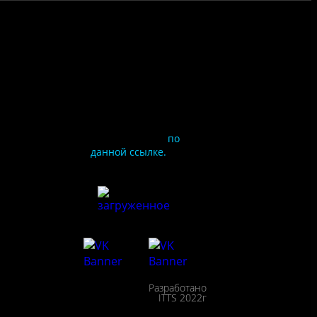
Чтобы оценить
условия
предоставления услуг
используйте QR-код
или перейдите
по
данной ссылке.
ия
сайта
льности
Разработано
сещения
ITTS 2022г