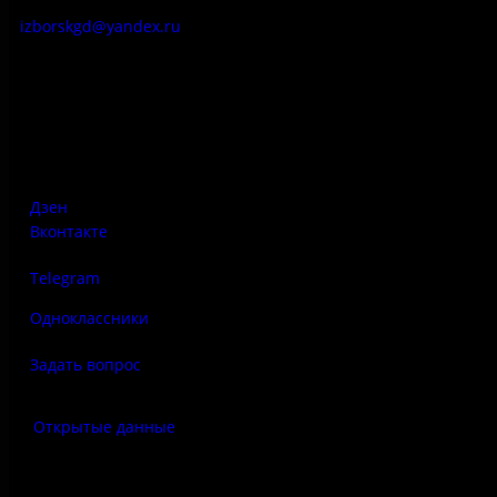
izborskgd@yandex.ru
Адрес:
Псковская область, Печорский район, д. Изборск, ул.
Печорская, д. 41а
Дзен
Вконтакте
Telegram
Одноклассники
Задать вопрос
Открытые данные