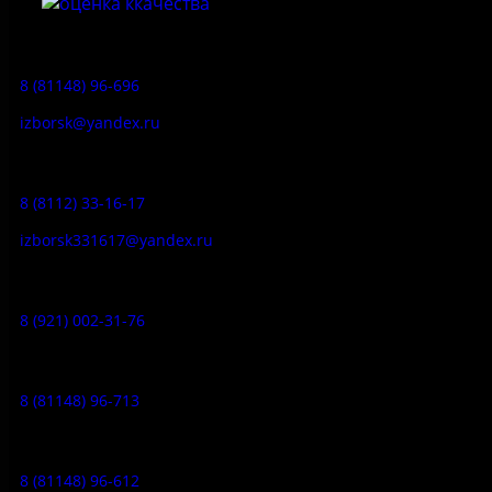
Приемная:
8 (81148) 96-696
izborsk@yandex.ru
Заказ экскурсий:
8 (8112) 33-16-17
izborsk331617@yandex.ru
Музей-усадьба народа Сето:
8 (921) 002-31-76
Музейное кафе:
8 (81148) 96-713
Гостевой дом:
8 (81148) 96-612