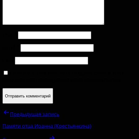
Имя
*
Email
*
Сайт
Сохранить моё имя, email и адрес сайта в этом
браузере для последующих моих комментариев.
Предыдущая запись
Памяти отца Иоанна (Крестьянкина)