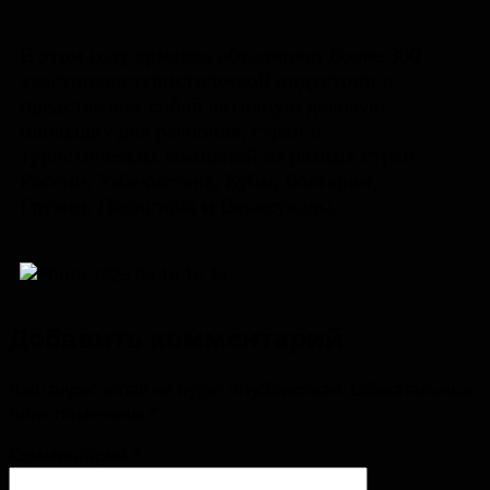
В этом году ярмарка объединяет более 300
участников туристической индустрии и
представляет собой активную деловую
площадку для регионов, стран и
туристических компаний из разных стран:
России, Узбекистана, Кубы, Болгарии,
Грузии, Пакистана и Венесуэллы.
Добавить комментарий
Ваш адрес email не будет опубликован.
Обязательные
поля помечены
*
Комментарий
*