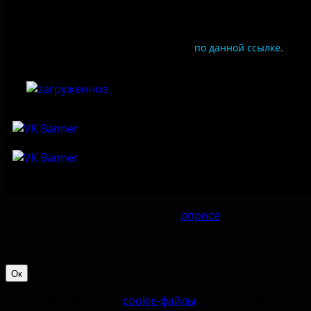
Документы
Чтобы оценить условия предоставления услуг
используйте QR-код или перейдите
по данной ссылке.
Приглашаем принять участие в
опросе
по оценке
удовлетворённостью работой Музея-заповедника
«‎Изборск».
Ок
Наш сайт использует
cookie-файлы
. Продолжая им