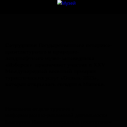
Сотрудники Государственного историко-
архитектурного и природно-
ландшафтного музея-заповедника
«Изборск» принимают участие в XXV
Международной весенней ярмарке
туристических услуг «Отдых-2023»,
которая открылась сегодня в Минске.
Начальник отдела туризма и
информационно-рекламной деятельности
Екатерина Иванова рассказала посетителям