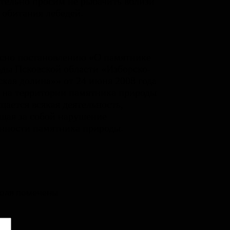
тельно просим не рыбачить вблизи
 обитания лебедей.
сно постановлению «О памятнике
ды Псковской области «Изборско-
кая долина»» от 24 июня 2008 года
 на территории памятника природы
щается всякая деятельность,
щая за собой нарушение
нности памятника природы.
поля помечены