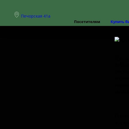
Печорская 41а
Посетителям
Купить б
Режим работы
Цены
Правила посещения
Частые вопросы
Как добраться
Доступная среда
Друзь
лебед
леске
колич
нерав
выраз
О поп
воскр