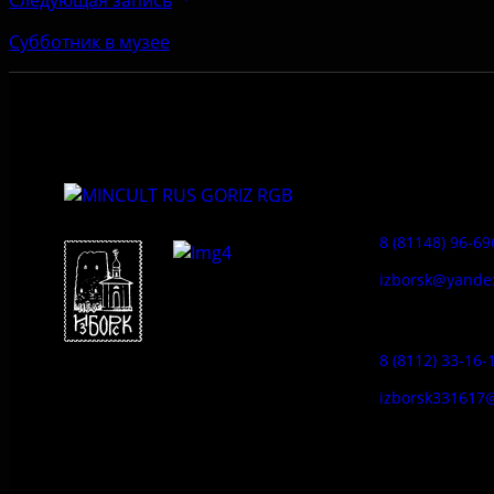
Субботник в музее
Приемная:
8 (81148) 96-69
izborsk@yande
Заказ экскур
8 (8112) 33-16-
Федеральное государственное
izborsk331617
бюджетное учреждение культуры
«Государственный историко-
Музей-усадь
архитектурный и природный музей-
Сето:
заповедник «Изборск»