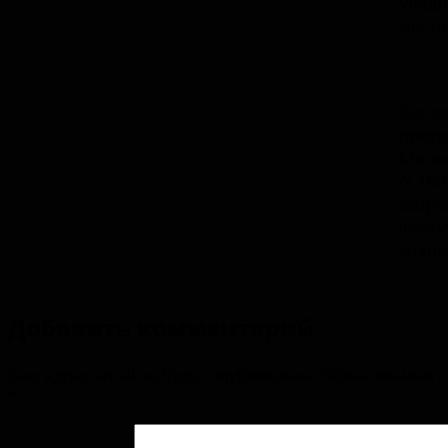
убеди
места
Согла
приро
Мальс
N 169
запре
влеку
сохра
Добавить комментарий
Ваш адрес email не будет опубликован.
Обязательные 
*