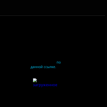
Чтобы оценить
условия
предоставления услуг
используйте QR-код
или перейдите
по
данной ссылке.
ия
сайта
льности