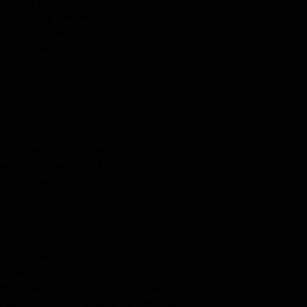
дники музея предприняли попытку
ть птицу своими силами. Нашли
, попытались подплыть к птице
 и поймать, но сделать это не
сь.
 для оказания помощи лебедю
жал охотовед из Печорского
а. К сожалению, поймать птицу не
илось.
шлый раз от своих спасителей
ь уходил исключительно вплавь, что
вило нас сделать предположение,
а крыло он по какой-то причине