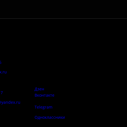
Адрес:
Антитеррор
6
Псковская область, Печорский
район, д. Изборск, ул.
x.ru
Печорская, д. 41а
Правила
сий:
использован
материалов 
Дзен
17
Вконтакте
@yandex.ru
Telegram
Политика
ба народа
конфиденциа
Одноклассники