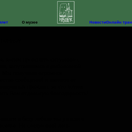
илет
О музее
Новости
Онлайн тра
Структура
История музея
Фонды
История Изборска
я, хотим прояснить ситуацию с
ем, запутавшимся в рыболовной
. Мы получили огромное
ество сообщений и звонков от
нодушных граждан, за что хотим
ить Вам отдельную благодарность!
авшем в беду лебеде мы узнали в
есенье. На следующий день