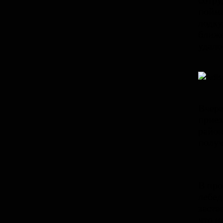
сотру
пойма
лодку
ближе
удало
Вчера
приез
район
получ
В про
лебед
заста
что н