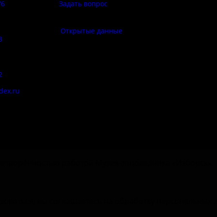
76
Задать вопрос
Правила по
фе:
Открытые данные
3
Противод
корру
:
2
Цены
dex.ru
Документы
етворённостью работой Музея-заповедника «‎Изборск».
зоваться, вы соглашаетесь на обработку персональных 