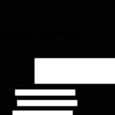
Спеши
До вс
Добавить комментарий
Ваш адрес email не будет опубликован.
Обязательные 
*
Комментарий
*
Имя
*
Email
*
Сайт