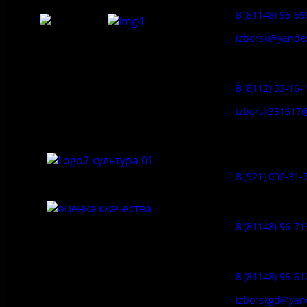
8 (81148) 96-69
izborsk@yande
Федеральное государственное
Заказ экскур
бюджетное учреждение культуры
«Государственный историко-
8 (8112) 33-16-
архитектурный и природный музей-
заповедник «Изборск»
izborsk331617
Музей-усадь
Сето:
8 (921) 002-31-
Музейное ка
8 (81148) 96-71
Гостевой дом
8 (81148) 96-61
izborskgd@yan