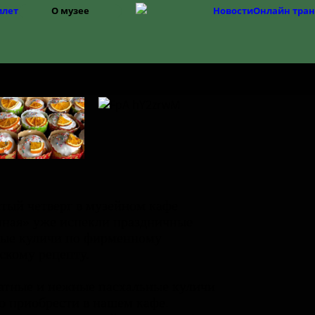
илет
О музее
Новости
Онлайн тра
Структура
История музея
Фонды
История Изборска
тый четверг в музейном кафе
ная» уже испекли праздничные
ые куличи по фирменному
скому рецепту.
тные и нежные пасхальные куличи
 приобрести в нашем кафе.