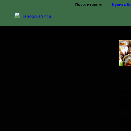
Посетителям
Купить б
Режим работы
Печорская 41а
Цены
Правила посещения
Частые вопросы
Как добраться
Доступная среда
В Чис
«Блин
сдобн
избор
Арома
можно