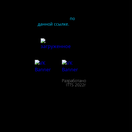
условия
предоставления услуг
используйте QR-код
или перейдите
по
данной ссылке.
ия
сайта
льности
Разработано
сещения
ITTS 2022г
ействие
пции