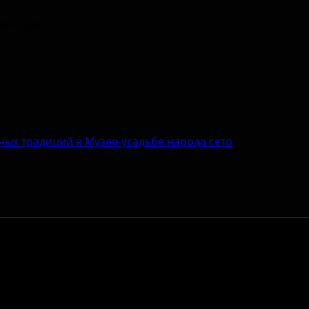
зере для
ных традиций в Музее-усадьбе народа сето
Адрес:
Антитеррор