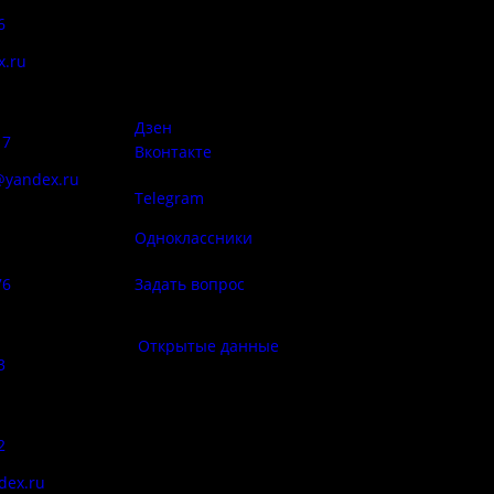
6
Псковская область, Печорский
район, д. Изборск, ул.
x.ru
Печорская, д. 41а
Правила
сий:
использован
материалов 
Дзен
17
Вконтакте
@yandex.ru
Telegram
Политика
ба народа
конфиденциа
Одноклассники
76
Задать вопрос
Правила по
фе:
Открытые данные
3
Противод
корру
:
2
Цены
dex.ru