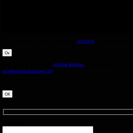
Приглашаем принять участие в
опросе
по оценке удовл
Ок
Наш сайт использует
cookie-файлы
. Продолжая им поль
конфиденциальности
.
ОК
Контактная форма
Ваше имя