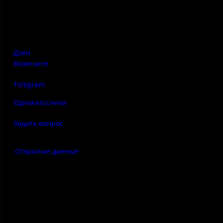
Псковская область, Печорский район, д. Изборск, ул.
Печорская, д. 41а
Дзен
Вконтакте
Telegram
Одноклассники
Задать вопрос
Открытые данные
Антитеррор