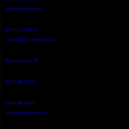
izborsk@yandex.ru
Заказ экскурсий:
8 (8112) 33-16-17
izborsk331617@yandex.ru
Музей-усадьба народа Сето:
8 (921) 002-31-76
Музейное кафе:
8 (81148) 96-713
Гостевой дом:
8 (81148) 96-612
izborskgd@yandex.ru
Адрес: