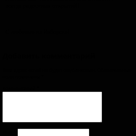
всегда радостных открытий!
С любовью из Изборска!
Добавить комментарий
Ваш адрес email не будет опубликован.
Обязательные
поля помечены
*
Комментарий
*
Имя
*