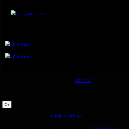
Приглашаем принять участие в
опросе
по оценке
удовлетворённостью работой Музея-заповедника
«‎Изборск».
Ок
Наш сайт использует
cookie-файлы
. Продолжая им
пользоваться, вы соглашаетесь на обработку
персональных данных в соответствии с
политикой