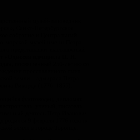
арственный музей-заповедник
рск», Санкт-Петербургское
ое собрание и Центральный
о-морской музей имени Петра
ого представляют выставочный
кт
«Одиссея адмирала П. И.
рда»
,
посвященный 250-летию со
ождения прославленного сына
ской земли – адмирала Петра
вича Рикорда (1776–1855).
щийся флотоводец, дипломат,
лестроитель, ученый, писатель,
твенный деятель Петр Иванович
д родился 9 февраля 1776 года на
ской земле в городе Торопце.