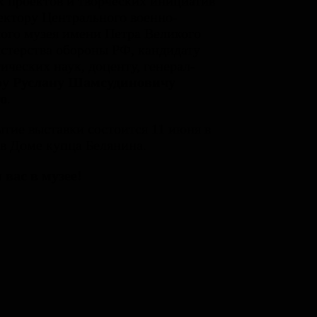
 проектов и творческих инициатив
ектору Центрального военно-
ого музея имени Петра Великого
терства обороны РФ, кандидату
ических наук, доценту, генерал-
ру
Руслану Шамсудиновичу
ю
.
тие выставки состоится 11 июня в
 в Доме купца Белянина.
 вас в музее!