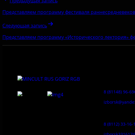
Предыдущая запись
Представляем программу фестиваля раннесредневеков
Следующая запись
Представляем программу «Исторического лектория» ф
Приемная:
8 (81148) 96-69
izborsk@yande
Федеральное государственное
Заказ экскур
бюджетное учреждение культуры
«Государственный историко-
8 (8112) 33-16-
архитектурный и природный музей-
заповедник «Изборск»
izborsk331617