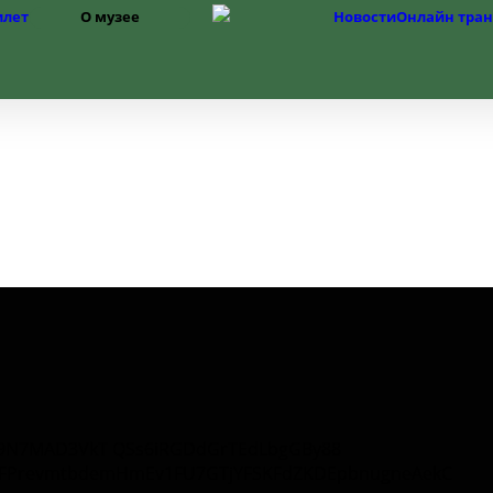
илет
О музее
Новости
Онлайн тра
Структура
История музея
Фонды
История Изборска