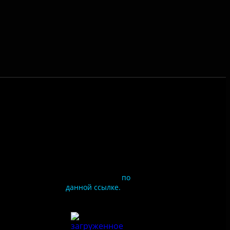
Чтобы оценить
условия
предоставления услуг
используйте QR-код
или перейдите
по
данной ссылке.
ия
сайта