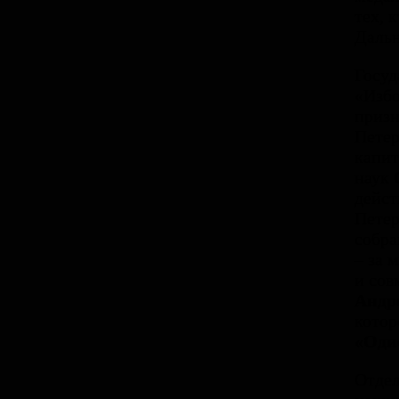
тех, 
Дальн
Госуд
«Избо
призн
Петер
капит
наук
дейст
Петер
собр
– за 
и со
Андр
котор
«Оди
Отдел