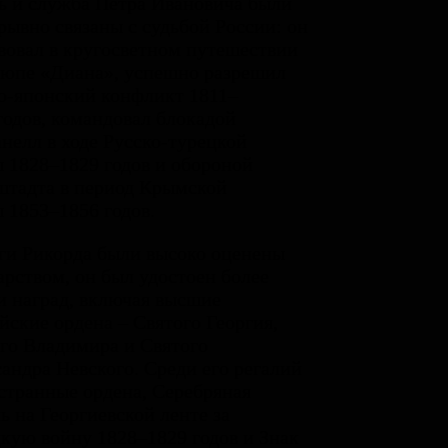
 и служба Петра Ивановича были
рывно связаны с судьбой России: он
вовал в кругосветном путешествии
юпе «Диана», успешно разрешил
о-японский конфликт 1811–
годов, командовал блокадой
нелл в ходе Русско-турецкой
 1828–1829 годов и обороной
тадта в период Крымской
 1853–1856 годов.
ги Рикорда были высоко оценены
арством, он был удостоен более
и наград, включая высшие
йские ордена – Святого Георгия,
го Владимира и Святого
андра Невского. Среди его регалий
странные ордена, Серебряная
ь на Георгиевской ленте за
кую войну 1828–1829 годов и Знак