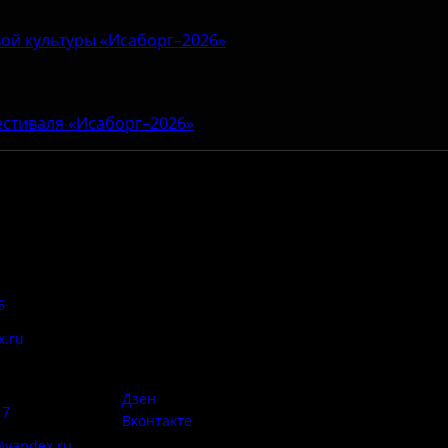
ой культуры «Исаборг–2026»
естиваля «Исаборг–2026»
Адрес:
Антитеррор
6
Псковская область, Печорский
район, д. Изборск, ул.
x.ru
Печорская, д. 41а
Правила
сий:
использован
материалов 
Дзен
17
Вконтакте
@yandex.ru