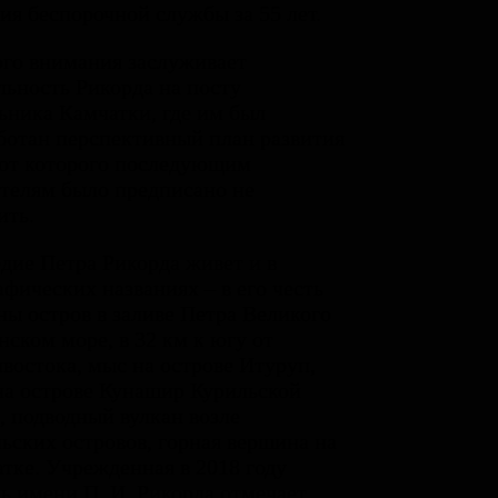
ия беспорочной службы за 55 лет.
го внимания заслуживает
льность Рикорда на посту
ьника Камчатки, где им был
ботан перспективный план развития
 от которого последующим
телям было предписано не
ить.
дие Петра Рикорда живет и в
афических названиях – в его честь
ны остров в заливе Петра Великого
нском море, в 32 км к югу от
востока, мыс на острове Итуруп,
на острове Кунашир Курильской
, подводный вулкан возле
ьских островов, горная вершина на
тке. Учрежденная в 2018 году
ь имени П. И. Рикорда отмечает