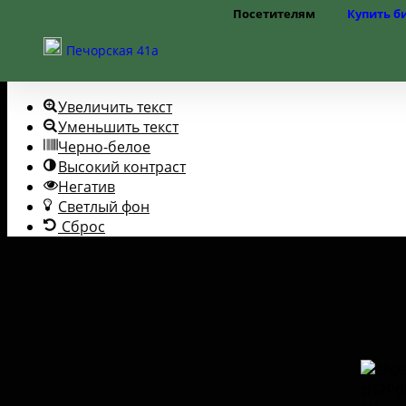
Посетителям
Купить б
Перейти к содержимому
Открыть панель инструментов
Режим работы
Печорская 41а
Цены
Помощь слабовидящим
Правила посещения
Частые вопросы
Увеличить текст
Как добраться
Доступная среда
Уменьшить текст
Черно-белое
Высокий контраст
Негатив
Светлый фон
Сброс