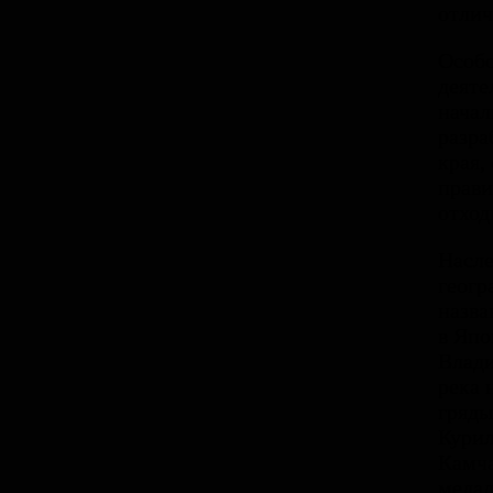
отлич
Особо
деяте
начал
разра
края,
прави
отход
Насле
геогр
назва
в Япо
Влади
река 
гряды
Курил
Камча
медал