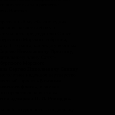
кто вносит вклад в развитие
его Востока.
арственный музей-заповедник
рск» выражает глубокую
ательность председателю Санкт-
бургского Морского собрания,
ану 1-го ранга, кандидату военных
С
ергею
Николаевичу Ирютину
;
вительному члену Санкт-
бургского Морского
ания
Сергею Николаевичу Савину
многолетнее надежное партнерство
вместный проект
«В сиянии
еевского флага»
, в рамках
ого представлена выставка
ссея а
дмирала П.
И.
Рикорда»
.
ьная благодарность за поддержку