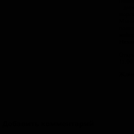
наших
– дир
морск
Минис
полит
майо
Неха
Откры
11:00
Ждём
Добавить комментарий