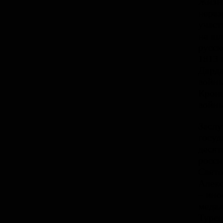
Жизнь
нераз
участ
на шл
русск
1813 
Дарда
войны
Кронш
войны
Заслу
госуд
десят
росси
Свято
Алекс
– ино
медал
Турец