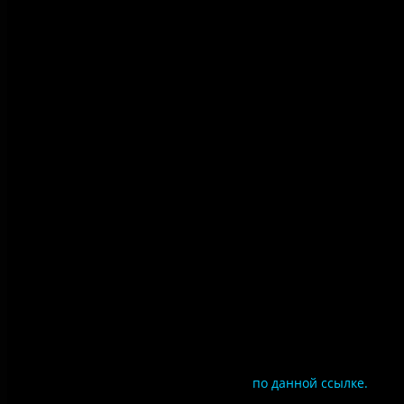
Правила использования
материалов сайта
Политика конфиденциальности
Правила посещения
Противодействие коррупции
Цены
Документы
Чтобы оценить условия предоставления услуг
используйте QR-код или перейдите
по данной ссылке.