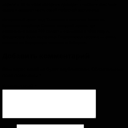
апреля и 22 октября изборяне приходят к часовне крестным
ходом и воздают честь своей Небесной заступнице.
Интересный факт: под Таллином в местечке Копли на
Братском кладбище Северо-западной армии, где
похоронено около 700 солдат и офицеров в 1936 году А.
Владовским была построена Георгиевская часовня — очень
похожая на Корсунскую часовню в Изборске.
Добавить комментарий
Ваш адрес email не будет опубликован.
Обязательные
поля помечены
*
Комментарий
*
Имя
*