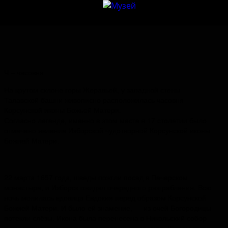
Ч – часовня
На крутом склоне горы Жеравьей, у западной стены
Талавской башни живописно расположилась часовня
Корсунской иконы Божьей Матери.
Согласно легенде, именно в этом месте в 17 столетии было
отмечено явление Изборской чудотворной Корсунской иконы
Божией Матери.
22 марта 1657 года, шведы пожгли посад в Печерском
монастыре, и Изборск ожидал очередного разграбления. Всю
ночь молилась вдовица Евдокия перед образом Корсунской
Божией Матери. И было ей знамение, — из очей Богородицы
потекли слёзы. Икона была перенесена в Никольский собор