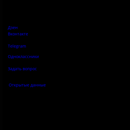
Псковская область, Печорский район, д. Изборск, ул.
Печорская, д. 41а
Дзен
Вконтакте
Telegram
Одноклассники
Задать вопрос
Открытые данные
Антитеррор