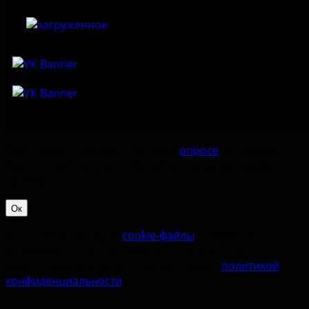
Приглашаем принять участие в
опросе
по оценке
удовлетворённостью работой Музея-заповедника
«‎Изборск».
Ок
Наш сайт использует
cookie-файлы
. Продолжая им
пользоваться, вы соглашаетесь на обработку
персональных данных в соответствии с
политикой
конфиденциальности
.