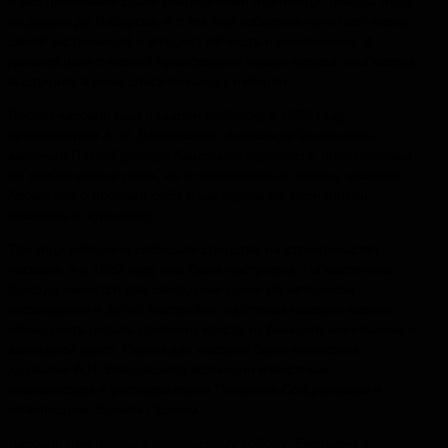
и все прихожане стали свидетелями этого чуда. Шведы тогда
не дошли до Изборска, и с тех пор изборяне почитают икону
своей заступницей и воздают ей честь и поклонение. В
дальнейшем с иконой происходили новые чудеса, она всегда
выступала в роли спасительницы изборян.
Проект часовни был подарен Изборску в 1929 году
архитектором А. И. Владовским. Александр Игнатьевич
закончил Петербургскую Академию художеств, проектировал
не только жилые дома, но и православные храмы, часовни.
Кроме этого проявил себя и как художник, иконописец,
писатель и журналист.
Три года изборяне собирали средства на строительство
часовни, и в 1932 году она была построена. На восточном
фасаде имеются две закладные доски об авторском
посвящении и датой постройки, на стенах часовни можно
обнаружить деталь древнего креста из бывшего могильника и
закладной крест. Иконы для часовни были написаны
друзьями А.И. Владовского всемирно известным
иконописцем и реставратором Пименом Софроновым и
живописцем Эриком Прэном.
Часовня приписана к Никольскому собору. Ежегодно 4