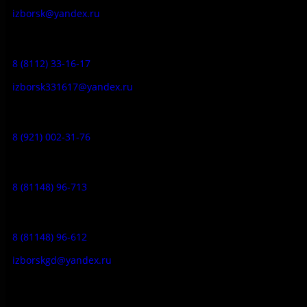
izborsk@yandex.ru
Заказ экскурсий:
8 (8112) 33-16-17
izborsk331617@yandex.ru
Музей-усадьба народа Сето:
8 (921) 002-31-76
Музейное кафе:
8 (81148) 96-713
Гостевой дом:
8 (81148) 96-612
izborskgd@yandex.ru
Адрес: